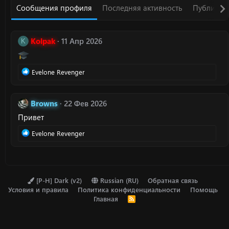
Сообщения профиля
Последняя активность
Публикац
Kolpak
11 Апр 2026
K
Р
Evelone Revenger
е
а
к
Browns
22 Фев 2026
ц
Привет
и
и
Р
Evelone Revenger
:
е
а
к
ц
и
[P-H] Dark (v2)
Russian (RU)
Обратная связь
и
Условия и правила
Политика конфиденциальности
Помощь
:
Главная
R
S
S