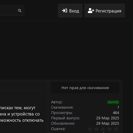
Вход
Регистрация
Нет прав для скачивания
Автор
damitz
исках тем, могут
Скачивания
1
Просмотры
464
на и устройства со
Первый выпуск
29 Мар 2025
зможность отключать
Обновление
29 Мар 2025
0
Оценка
.