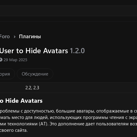
Foro
Плагины
User to Hide Avatars
1.2.0
ка ресурса
Д
29 Мар 2025
а
т
ория
Обсуждение
а
с
о
2.2
2.3
з
д
o Hide Avatars​
а
н
 проблемы с доступностью, большие аватары, отображаемые в сп
и
имать место для людей, использующих программы чтения с экра
я
ми технологиями (AT). Это дополнение дает пользователям во
своего сайта.