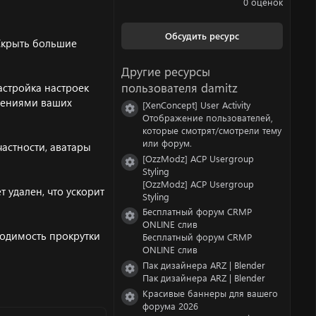
0 оценок
0
0
з
Обсудить ресурс
в
«Скрыть большие
ё
з
Другие ресурсы
д
пользователя damitz
настройка настроек
чтениями ваших
[XenConcept] User Activity
Иконка ресурса
Отображение пользователей,
которые смотрят/смотрели тему
или форум.
частности, аватары
[OzzModz] ACP Usergroup
Иконка ресурса
Styling
[OzzModz] ACP Usergroup
т удален, что ускорит
Styling
Бесплатный форум CRMP
Иконка ресурса
ONLINE слив
ходимость прокрутки
Бесплатный форум CRMP
ONLINE слив
Пак дизайнера ARZ | Blender
Иконка ресурса
Пак дизайнера ARZ | Blender
Красивые баннеры для вашего
Иконка ресурса
форума 2026