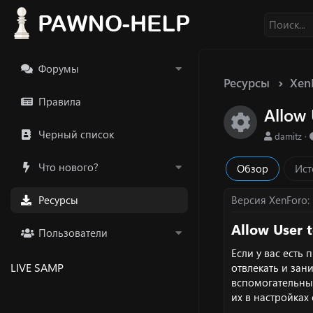
Форумы
Ресурсы
Xen
Правила
Allow 
Икон
Черный список
А
damitz
в
т
Что нового?
Обзор
Ист
о
р
Ресурсы
Версия XenForo
Allow User t
Пользователи
Если у вас есть
LIVE SAMP
отвлекать и зан
вспомогательны
их в настройках 