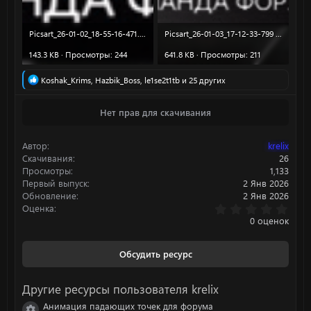
Picsart_26-01-02_18-55-16-471.gif
Picsart_26-01-03_17-12-33-799 (1).gif
143.3 KB · Просмотры: 244
641.8 KB · Просмотры: 211
Р
Koshak_Krims
,
Hazbik_Boss
,
le1se2t1tb
и 25 других
е
а
Нет прав для скачивания
к
ц
и
Автор
krelix
и
:
Скачивания
26
Просмотры
1,133
Первый выпуск
2 Янв 2026
Обновление
2 Янв 2026
0
Оценка
.
0 оценок
0
0
з
Обсудить ресурс
в
ё
з
Другие ресурсы пользователя krelix
д
Анимация падающих точек для форума