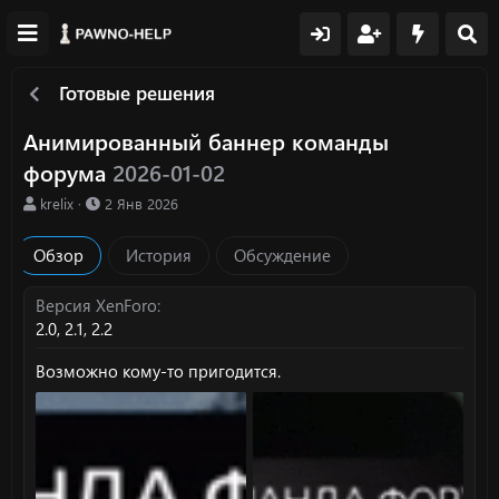
Готовые решения
Анимированный баннер команды
форума
2026-01-02
А
Д
krelix
2 Янв 2026
в
а
т
т
Обзор
История
Обсуждение
о
а
р
с
о
Версия XenForo
з
2.0
2.1
2.2
д
а
Возможно кому-то пригодится.
н
и
я