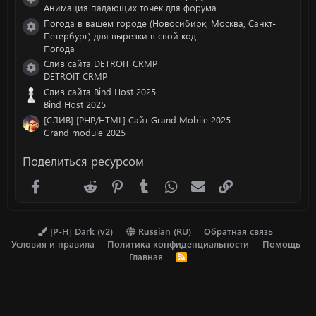
Иконка ресурса
Анимация падающих точек для форума
Погода в вашем городе (Новосибирк, Москва, Санкт-
Иконка ресурса
Петербург) для вырезки в свой код
Погода
Cлив сайта DETROIT CRMP
Иконка ресурса
DETROIT CRMP
Слив сайта Bind Host 2025
Bind Host 2025
[СЛИВ] [PHP/HTML] Сайт Grand Mobile 2025
Grand module 2025
Поделиться ресурсом
Facebook
X (Twitter)
Reddit
Pinterest
Tumblr
WhatsApp
Электронная почта
Ссылка
[P-H] Dark (v2)
Russian (RU)
Обратная связь
Условия и правила
Политика конфиденциальности
Помощь
Главная
R
S
S