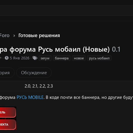
Foro
Готовые решения
ра форума Русь мобаил (Новые)
0.1
ка ресурса
Д
Т

5 Янв 2026
seryw
баннера
новое
русь мобаил
а
е
т
г
ория
Обсуждение
а
и
с
о
2.0
2.1
2.2
2.3
з
д
 форума
РУСЬ MOBILE
. В коде почти все баннера, но другие буду
а
н
и
я