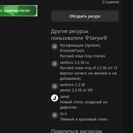
.
0 оценок
0
0
з
Обсудить ресурс
в
ё
з
Другие ресурсы
д
пользователя 🦅Seryw🦅
Русификация [Spolzer]
Иконка ресурса
PromoteTools
Русский язык под плагин
xenforo 2.2.18 ru
Иконка ресурса
Русский язык под xf 2.2.18 (от 15
версии ничего не меняли и не
добавляли)
xenForo 2.2.18
Иконка ресурса
релиз 2.2.18 от XFI
Jamd
Новый стиль созданый из
дефолтки
St-5
Иконка ресурса
Тёмный и красивый стиль
Поделиться ресурсом