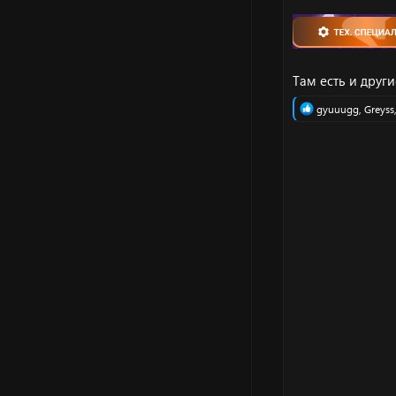
Там есть и други
Р
gyuuugg
,
Greyss
е
а
к
ц
и
и
: