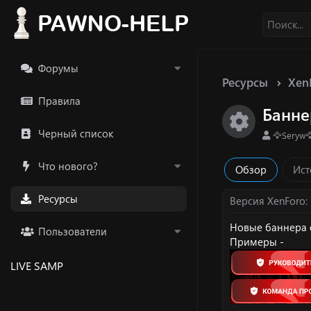
Форумы
Ресурсы
Xen
Правила
Банне
Икон
Черный список
А
🦅Seryw
в
т
Что нового?
Обзор
Ист
о
р
Ресурсы
Версия XenForo
Новые баннера
Пользователи
Примеры -
LIVE SAMP