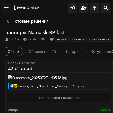
Готовые решения
Баннеры Namalsk RP
last
А
Д
Т
JustAlex
27 Июл 2025
namalsk
баннеры
слив баннеров
в
а
е
т
т
г
Обзор
Обновления (2)
История
Обсуждение
о
а
и
р
с
о
Версия XenForo
з
2.0
2.1
2.2
2.3
д
а
н
и
Р
бывает
,
Santa_Zloy
,
Human_Nobody
и 32 других
я
е
а
Нет прав для скачивания
к
ц
и
Автор
JustAlex
и