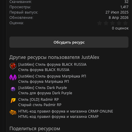
:
Скачивания
32
Просмотры
1,417
Первый выпуск
27 Июл 2025
Обновление
8 Апр 2026
0
Оценка
.
0 оценок
0
0
з
Обсудить ресурс
в
ё
з
Другие ресурсы пользователя JustAlex
д
[JustAlex] Стиль форума BLACK RUSSIA
Стиль форума BLACK RUSSIA
[JustAlex] Стиль форума Матрёшка РП
Стиль форума Матрёшка РП
[JustAlex] Стиль Dark Purple
Стиль для форума Dark Purple
Стиль [OLD] Radmir RP
Старый стиль Padmir RP
HTML-код правил форума и магазина CRMP ONLINE
HTML-код правил форума и магазина CRMP
Поделиться ресурсом