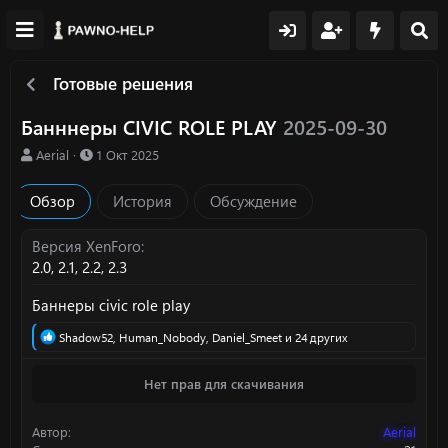
Готовые решения
Банннеры CIVIC ROLE PLAY
2025-09-30
А
Д
Aerial
1 Окт 2025
в
а
т
т
Обзор
История
Обсуждение
о
а
р
с
о
Версия XenForo
з
2.0
2.1
2.2
2.3
д
а
Баннеры civic role play
н
и
Р
Shadow52
,
Human_Nobody
,
Daniel_Smeet
и 24 других
я
е
а
Нет прав для скачивания
к
ц
и
Автор
Aerial
и