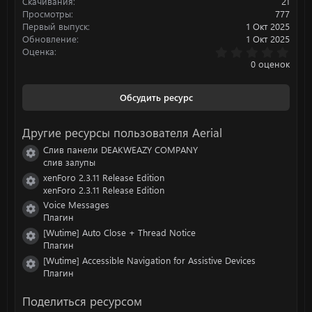
:
Скачивания
21
Просмотры
777
Первый выпуск
1 Окт 2025
Обновление
1 Окт 2025
0
Оценка
.
0 оценок
0
0
з
Обсудить ресурс
в
ё
з
Другие ресурсы пользователя Aerial
д
Слив панели DEAKWEAZY COMPANY
Иконка ресурса
слив залупы
xenForo 2.3.11 Release Edition
Иконка ресурса
xenForo 2.3.11 Release Edition
Voice Messages
Иконка ресурса
Плагин
[Wutime] Auto Close + Thread Notice
Иконка ресурса
Плагин
[Wutime] Accessible Navigation for Assistive Devices
Иконка ресурса
Плагин
Поделиться ресурсом