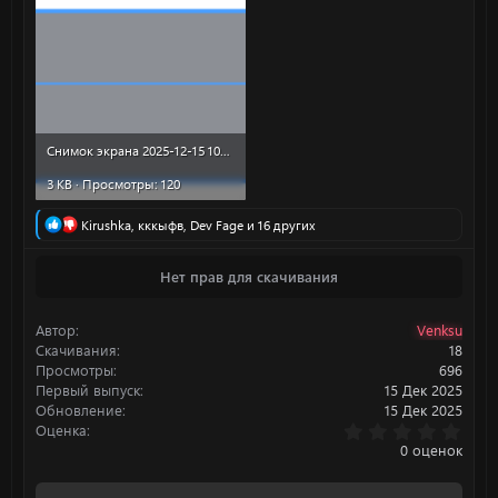
Снимок экрана 2025-12-15 103111.png
3 KB · Просмотры: 120
Р
Kirushka
,
кккыфв
,
Dev Fage
и 16 других
е
а
Нет прав для скачивания
к
ц
и
Автор
Venksu
и
:
Скачивания
18
Просмотры
696
Первый выпуск
15 Дек 2025
Обновление
15 Дек 2025
0
Оценка
.
0 оценок
0
0
з