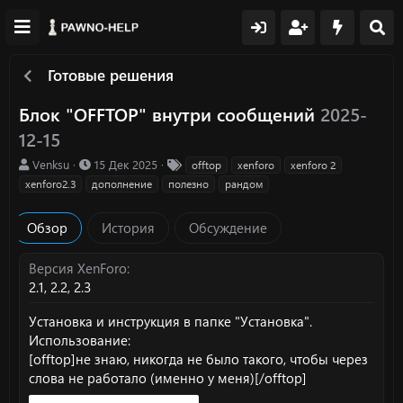
Готовые решения
Блок "OFFTOP" внутри сообщений
2025-
12-15
А
Д
Т
Venksu
15 Дек 2025
offtop
xenforo
xenforo 2
в
а
е
xenforo2.3
дополнение
полезно
рандом
т
т
г
о
а
и
Обзор
История
Обсуждение
р
с
о
з
Версия XenForo
д
2.1
2.2
2.3
а
н
Установка и инструкция в папке "Установка".
и
Использование:
я
[offtop]не знаю, никогда не было такого, чтобы через
слова не работало (именно у меня)[/offtop]