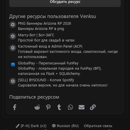
Обсудить ресурс
в
ё
з
Другие ресурсы пользователя Venksu
д
PNG Баннеры Arizona RP 2026
Иконка ресурса
Баннеры Arizona RP в png
Marry-Бот | Бот-ЗАГС
Иконка ресурса
Простой бот для свадьб в чатах
Кастомный вход в Admin Panel (ACP)
Иконка ресурса
Готовый вариант кастомного входа, самописный, нигде
не использован.
GlobalPay - Переписанный FunPay
GlobalPay - локальная пародия на FunPay (ФП),
написанная на Flask + SQLAlchemy.
[SELL] BYSOUND - Копия Spotify
Иконка ресурса
Сыроватая версия, но для начала очень неплохо!
Поделиться ресурсом
Facebook
X (Twitter)
Reddit
Pinterest
Tumblr
WhatsApp
Электронная почта
Ссылка
[P-H] Dark (v2)
Russian (RU)
Обратная связь