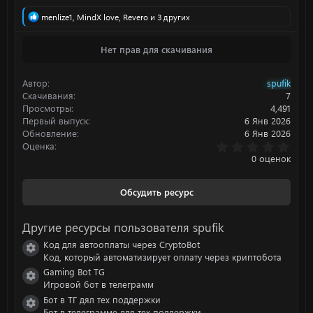
Р
menlize1
,
MindX love
,
Revero
и 3 других
е
а
Нет прав для скачивания
к
ц
и
Автор
spufik
и
:
Скачивания
7
Просмотры
4,491
Первый выпуск
6 Янв 2026
Обновление
6 Янв 2026
0
Оценка
.
0 оценок
0
0
з
Обсудить ресурс
в
ё
з
Другие ресурсы пользователя spufik
д
Код для автооплаты через CryptoBot
Иконка ресурса
Код, который автоматизирует оплату через криптобота
Gaming Bot TG
Иконка ресурса
Игровой бот в телеграмм
Бот в ТГ дял тех поддержки
Иконка ресурса
Бот в телеграмме для тех поддержки