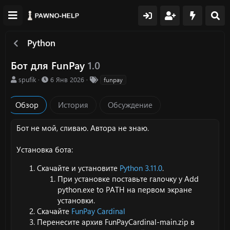
Python
Бот для FunPay
1.0
А
Д
Т
spufik
6 Янв 2026
funpay
в
а
е
т
т
г
Обзор
История
Обсуждение
о
а
и
р
с
о
Бот не мой, сливаю. Автора не знаю.
з
д
Установка бота:
а
н
Скачайте и установите
Python 3.11.0
.
и
При установке поставьте галочку у Add
я
python.exe to PATH на первом экране
установки.
Скачайте
FunPay Cardinal
Перенесите архив FunPayCardinal-main.zip в