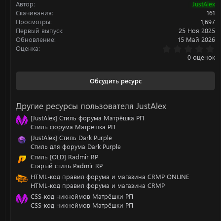
Автор
JustAlex
и
:
Скачивания
161
Просмотры
1,697
Первый выпуск
25 Ноя 2025
Обновление
15 Май 2026
0
Оценка
.
0 оценок
0
0
з
Обсудить ресурс
в
ё
з
Другие ресурсы пользователя JustAlex
д
[JustAlex] Стиль форума Матрёшка РП
Стиль форума Матрёшка РП
[JustAlex] Стиль Dark Purple
Стиль для форума Dark Purple
Стиль [OLD] Radmir RP
Старый стиль Padmir RP
HTML-код правил форума и магазина CRMP ONLINE
HTML-код правил форума и магазина CRMP
CSS-код никнеймов Матрёшки РП
CSS-код никнеймов Матрёшки РП