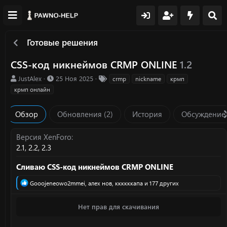
Готовые решения
CSS-код никнеймов CRMP ONLINE
1.2
А
Д
Т
JustAlex
25 Ноя 2025
crmp
nickname
крмп
в
а
е
крмп онлайн
т
т
г
о
а
и
Обзор
Обновления (2)
История
Обсуждение
р
с
о
з
Версия XenForo
д
2.1
2.2
2.3
а
н
Сливаю CSS-код никнеймов CRMP ONLINE
и
я
Р
Gooojeneowo2mmei
,
алех нов
,
ккккккапа
и 177 других
е
а
Нет прав для скачивания
к
ц
и