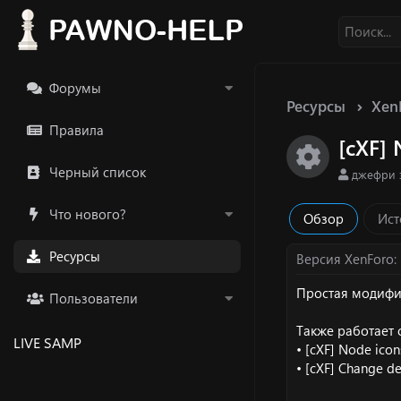
Форумы
Ресурсы
Xen
Правила
[cXF] 
Икон
Черный список
А
джефри 
в
т
Что нового?
Обзор
Ист
о
р
Ресурсы
Версия XenForo
Простая модифи
Пользователи
Также работает
LIVE SAMP
• [cXF] Node ico
• [cXF] Change de