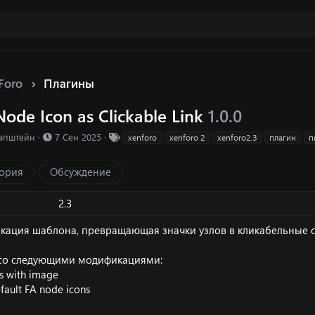
Foro
Плагины
Node Icon as Clickable Link
1.0.0
ка ресурса
Д
Т
эпштейн
7 Сен 2025
xenforo
xenforo 2
xenforo2.3
плагин
п
а
е
т
г
ория
Обсуждение
а
и
с
о
2.3
з
д
кация шаблона, превращающая значки узлов в кликабельные с
а
н
 со следующими модификациями:
и
ns with image
я
fault FA node icons