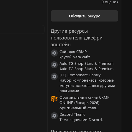
.
0 оценок
0
0
з
Обсудить ресурс
в
ё
з
Другие ресурсы
д
пользователя джефри
эпштейн
Сайт для CRMP
Иконка ресурса
крутой мега сайт
Auto TG Shop Stars & Premium
Иконка ресурса
Auto TG Shop Stars & Premium
[TC] Component Library
Иконка ресурса
Набор компонентов, которые
могут использоваться другими
плагинами.
Оригинальный стиль CRMP
ONLINE (Январь 2026)
оригинальный стиль.
Discord Theme
Иконка ресурса
Тема с цветами Discord.
Поделиться ресурсом