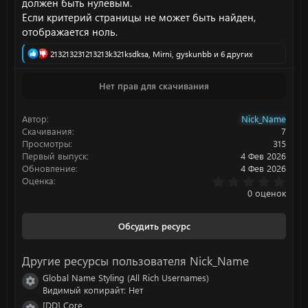
должен быть нулевым.
Если критерий страницы не может быть найден,
отображается ноль.
Р
213213231213213k321ksdksa
,
Mirni
,
gyskunbb
и 6 других
е
а
Нет прав для скачивания
к
ц
и
Автор
Nick_Name
и
:
Скачивания
7
Просмотры
315
Первый выпуск
4 Фев 2026
Обновление
4 Фев 2026
0
Оценка
.
0 оценок
0
0
з
Обсудить ресурс
в
ё
з
Другие ресурсы пользователя Nick_Name
д
Global Name Styling (All Rich Usernames)
Иконка ресурса
Видимый копирайт: Нет
[DD] Core