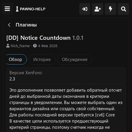
Плагины
[DD] Notice Countdown
1.0.1
А
Д
Nick_Name
4 Фев 2026
в
а
т
т
Обзор
История
Обсуждение
о
а
р
с
о
Версия XenForo
з
2.3
д
а
Это дополнение позволяет добавить обратный отсчет
н
дней до выбранной даты окончания в критерии
и
страницы в уведомлении. Вы можете выбрать один из
я
вариантов дизайна или создать свой собственный.
Для работы последней версии требуется
[cv6] Core
В качестве цели используется предшествующий
критерий страницы, поэтому счетчик никогда не