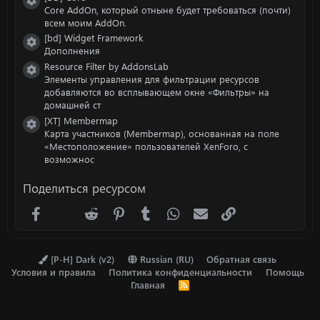
Иконка ресурса
Core AddOn, который отныне будет требоваться (почти)
всем моим AddOn.
[bd] Widget Framework
Иконка ресурса
Дополнения
Resource Filter by AddonsLab
Иконка ресурса
Элементы управления для фильтрации ресурсов
добавляются во всплывающем окне «Фильтры» на
домашней ст
[XT] Membermap
Иконка ресурса
Карта участников (Membermap), основанная на поле
«Местоположение» пользователей XenForo, с
возможнос
Поделиться ресурсом
Facebook
X (Twitter)
Reddit
Pinterest
Tumblr
WhatsApp
Электронная почта
Ссылка
[P-H] Dark (v2)
Russian (RU)
Обратная связь
Условия и правила
Политика конфиденциальности
Помощь
Главная
R
S
S