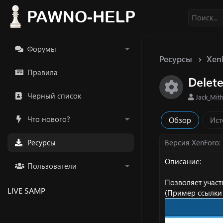
Форумы
Ресурсы
Xen
Правила
Delet
Икон
Черный список
А
Jack_Mith
в
т
Что нового?
Обзор
Ист
о
р
Ресурсы
Версия XenForo
Описание:
Пользователи
Позволяет участ
LIVE SAMP
(Пример ссылки 