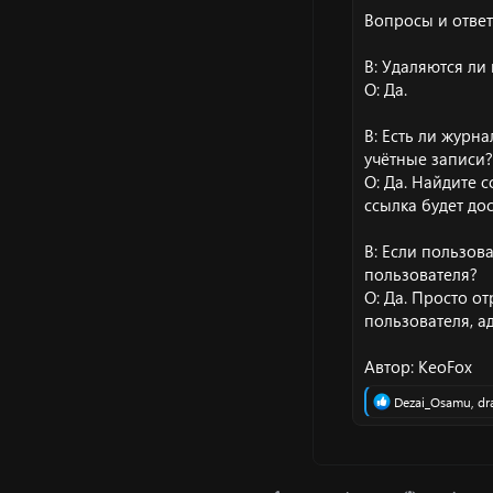
Вопросы и ответ
В: Удаляются ли
О: Да.
В: Есть ли журн
учётные записи?
О: Да. Найдите 
ссылка будет до
В: Если пользов
пользователя?
О: Да. Просто о
пользователя, а
Автор: KeoFox
Р
Dezai_Osamu
,
dr
е
а
к
ц
и