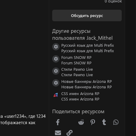
0 оценок
0
0
з
Обсудить ресурс
в
ё
з
Другие ресурсы
д
пользователя Jack_Mithel
Русский язык для Multi Prefix
Иконка ресурса
Русский язык для Multi Prefix
Forum SNOW RP
Иконка ресурса
Forum SNOW RP
Стили Pawno Live
Иконка ресурса
Стили Pawno Live
Новые баннеры Arizona RP
Иконка ресурса
Новые баннеры Arizona RP
CSS имен Arizona RP
CSS имен Arizona RP
Поделиться ресурсом
 «user1234», где 1234
Facebook
X (Twitter)
Reddit
Pinterest
Tumblr
WhatsA
тображается как
Электронная почта
Ссылка