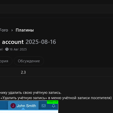
Foro
Плагины
e account
2025-08-16
ка ресурса
Д
el
16 Авг 2025
а
т
ория
Обсуждение
а
с
о
2.3
з
д
а
н
нику удалить свою учётную запись.
и
«Удалить учётную запись» в меню учётной записи посетителя)
я