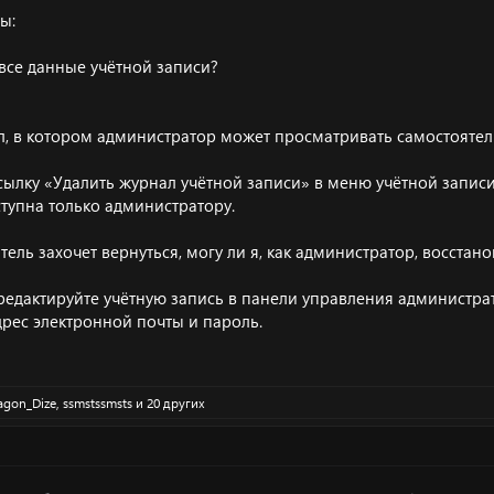
ы:
 все данные учётной записи?
ал, в котором администратор может просматривать самостояте
ссылку «Удалить журнал учётной записи» в меню учётной записи
ступна только администратору.
атель захочет вернуться, могу ли я, как администратор, восстан
тредактируйте учётную запись в панели управления администрат
дрес электронной почты и пароль.
agon_Dize
,
ssmstssmsts
и 20 других