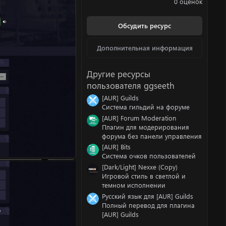
0 оценок
0
0
з
Обсудить ресурс
в
ё
з
Дополнительная информация
д
Другие ресурсы
пользователя ggseeth
[AUR] Guilds
Система гильдий на форуме
[AUR] Forum Moderation
Плагин для модерирования
форума без панели управления
[AUR] Bits
Система очков пользователей
[Dark/Light] Nexxe (Copy)
Игровой стиль в светлой и
темном исполнении
Русский язык для [AUR] Guilds
Полный перевод для плагина
[AUR] Guilds