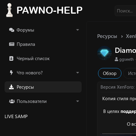
Форумы
Ресурсы
Xen
Правила
Diamo
Черный список
А
ggseeth
в
т
Что нового?
Обзор
Ист
о
р
Ресурсы
Версия XenForo
Копия стиля пр
Пользователи
В целях
поддер
LIVE SAMP
О в