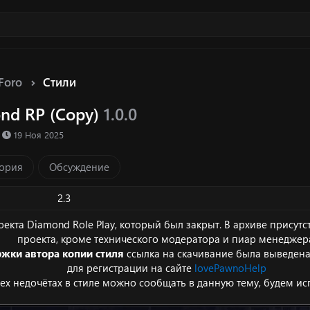
Foro
Стили
nd RP (Copy)
1.0.0
Д
19 Ноя 2025
а
т
ория
Обсуждение
а
с
о
2.3
з
д
оекта Diamond Role Play, который был закрыт. В архиве присут
а
проекта, кроме технического модератора и пиар менеджер
н
жки автора копии стиля
ссылка на скачивание была выведена 
и
для регистрации на сайте
lovePawnoHelp
я
сех недочётах в стиле можно сообщать в данную тему, будем ис