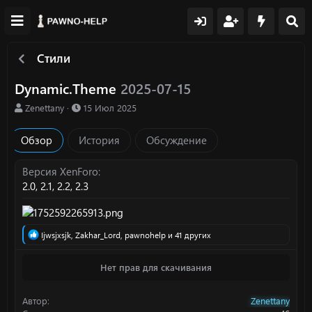
Стили
Dynamic.Theme
2025-07-15
А
Д
Zenettany
15 Июл 2025
в
а
т
т
Обзор
История
Обсуждение
о
а
р
с
о
Версия XenForo
з
2.0
2.1
2.2
2.3
д
а
н
и
Р
Ijwsjxsjk
,
Zakhar_Lord
,
pawnohelp
и 41 других
я
е
а
Нет прав для скачивания
к
ц
и
Автор
Zenettany
и