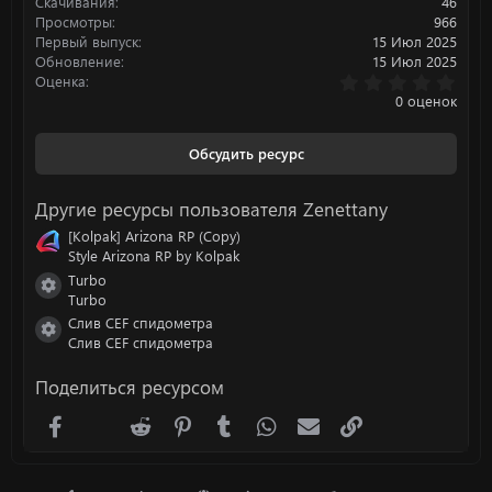
:
Скачивания
46
Просмотры
966
Первый выпуск
15 Июл 2025
Обновление
15 Июл 2025
0
Оценка
.
0 оценок
0
0
з
Обсудить ресурс
в
ё
з
Другие ресурсы пользователя Zenettany
д
[Kolpak] Arizona RP (Copy)
Style Arizona RP by Kolpak
Turbo
Иконка ресурса
Turbo
Слив CEF спидометра
Иконка ресурса
Слив CEF спидометра
Поделиться ресурсом
Facebook
X (Twitter)
Reddit
Pinterest
Tumblr
WhatsApp
Электронная почта
Ссылка