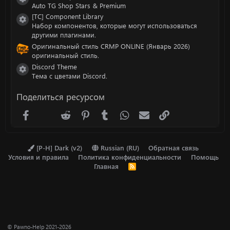
Иконка ресурса
Auto TG Shop Stars & Premium
[TC] Component Library
Иконка ресурса
Набор компонентов, которые могут использоваться
другими плагинами.
Оригинальный стиль CRMP ONLINE (Январь 2026)
оригинальный стиль.
Discord Theme
Иконка ресурса
Тема с цветами Discord.
Поделиться ресурсом
Facebook
X (Twitter)
Reddit
Pinterest
Tumblr
WhatsApp
Электронная почта
Ссылка
[P-H] Dark (v2)
Russian (RU)
Обратная связь
Условия и правила
Политика конфиденциальности
Помощь
Главная
R
S
S
© Pawno-Help 2021-2026