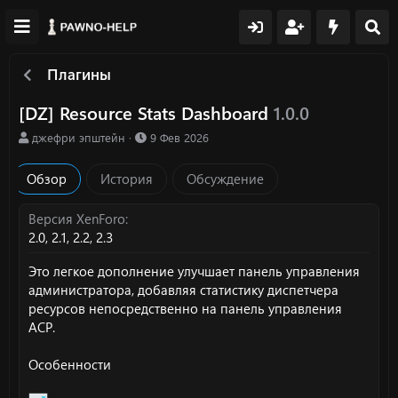
Плагины
[DZ] Resource Stats Dashboard
1.0.0
А
Д
джефри эпштейн
9 Фев 2026
в
а
т
т
Обзор
История
Обсуждение
о
а
р
с
о
Версия XenForo
з
2.0
2.1
2.2
2.3
д
а
Это легкое дополнение улучшает панель управления
н
администратора, добавляя статистику диспетчера
и
ресурсов непосредственно на панель управления
я
ACP.
Особенности