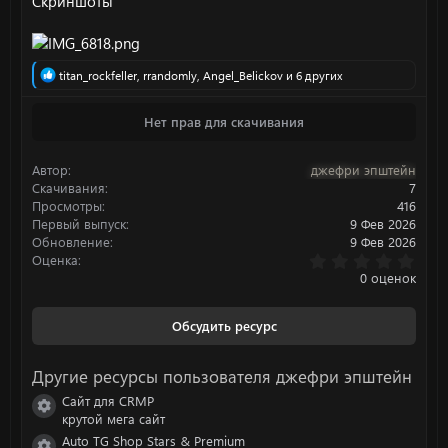
Скриншоты
Р
titan_rockfeller
,
rrandomly
,
Angel_Belickov
и 6 других
е
а
Нет прав для скачивания
к
ц
и
Автор
джефри эпштейн
и
:
Скачивания
7
Просмотры
416
Первый выпуск
9 Фев 2026
Обновление
9 Фев 2026
0
Оценка
.
0 оценок
0
0
з
Обсудить ресурс
в
ё
з
Другие ресурсы пользователя джефри эпштейн
д
Сайт для CRMP
Иконка ресурса
крутой мега сайт
Auto TG Shop Stars & Premium