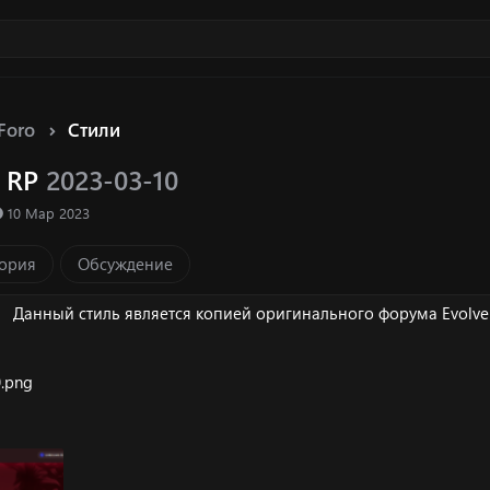
Foro
Стили
e RP
2023-03-10
ка ресурса
Д
10 Мар 2023
а
т
ория
Обсуждение
а
с
о
Данный стиль является копией оригинального форума Evolve 
з
д
а
н
и
я