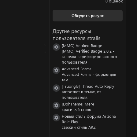
0 оценок
0
0
з
Обсудить ресурс
в
ё
з
Другие ресурсы
д
пользователя stralis
[MMO] Verified Badge
Иконка ресурса
[MMO] Verified Badge 2.0.2 -
галочка верифицированного
пользователя
Advanced Forms
Иконка ресурса
Advanced Forms - формы для
тем
[Truonglv] Thread Auto Reply
Иконка ресурса
автоответ в темах, от
пользователя.
[DohTheme] Mere
Иконка ресурса
красивый стиль
Новый стиль форума Arizona
Иконка ресурса
Role Play
свежий стиль ARZ.