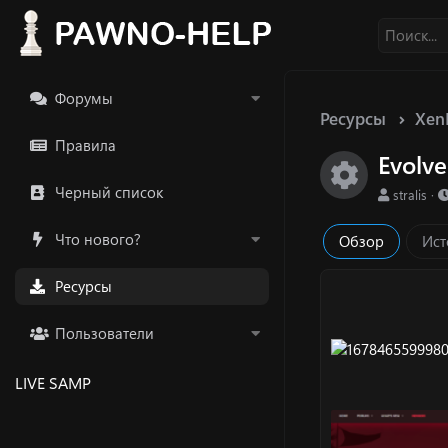
Форумы
Ресурсы
Xen
Правила
Evolv
Икон
Черный список
А
stralis
в
т
Что нового?
Обзор
Ист
о
р
Ресурсы
Пользователи
LIVE SAMP