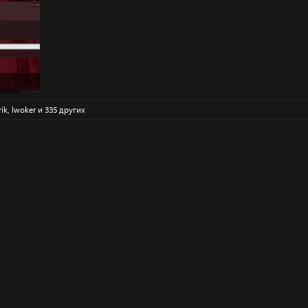
ры: 271
rik
,
lwoker
и 335 других