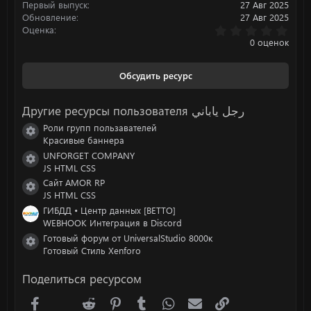
Первый выпуск
27 Авг 2025
Обновление
27 Авг 2025
0
Оценка
.
0 оценок
0
0
з
Обсудить ресурс
в
ё
з
Другие ресурсы пользователя رجل ياباني
д
Роли групп пользавателей
Иконка ресурса
Красивые баннера
UNFORGET COMPANY
Иконка ресурса
JS HTML CSS
Сайт AMOR RP
Иконка ресурса
JS HTML CSS
ГИБДД • Центр данных [BETTO]
WEBHOOK Интеграция в Discord
Готовый форум от UniversalStudio 8000к
Иконка ресурса
Готовый Стиль Xenforo
Поделиться ресурсом
Facebook
X (Twitter)
Reddit
Pinterest
Tumblr
WhatsApp
Электронная почта
Ссылка