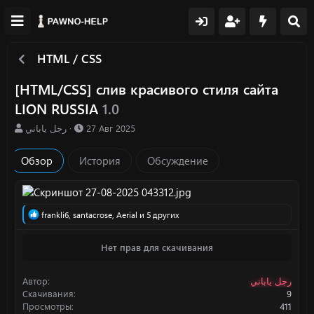
HTML / CSS
[HTML/CSS] cлив красивого стиля сайта
LION RUSSIA
1.0
А
Д
رجل ياباني
27 Авг 2025
в
а
т
т
Обзор
История
Обсуждение
о
а
р
с
о
з
Р
frankli6
,
santacrose
,
Aerial
и 5 других
д
е
а
а
н
Нет прав для скачивания
к
и
ц
я
и
Автор
رجل ياباني
и
:
Скачивания
9
Просмотры
411