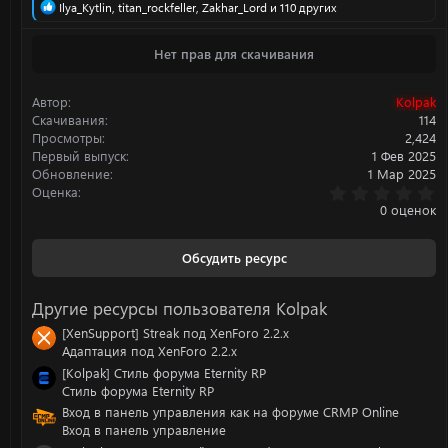
Р
Ilya_Kytlin
,
titan_rockfeller
,
Zakhar_Lord
и 110 других
е
а
Нет прав для скачивания
к
ц
и
Автор
Kolpak
и
:
Скачивания
114
Просмотры
2,424
Первый выпуск
1 Фев 2025
Обновление
1 Мар 2025
0
Оценка
.
0 оценок
0
0
з
Обсудить ресурс
в
ё
з
Другие ресурсы пользователя Kolpak
д
[XenSupport] Streak под XenForo 2.2.x
Адаптация под XenForo 2.2.x
[Kolpak] Стиль форума Eternity RP
Стиль форума Eternity RP
Вход в панель управления как на форуме CRMP Online
Вход в панель управление