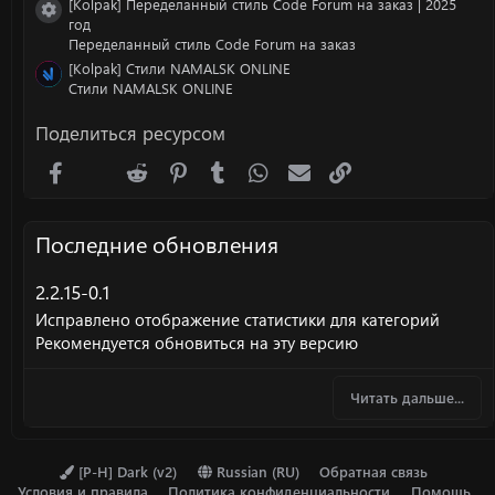
[Kolpak] Переделанный стиль Code Forum на заказ | 2025
Иконка ресурса
год
Переделанный стиль Code Forum на заказ
[Kolpak] Стили NAMALSK ONLINE
Стили NAMALSK ONLINE
Поделиться ресурсом
Facebook
X (Twitter)
Reddit
Pinterest
Tumblr
WhatsApp
Электронная почта
Ссылка
Последние обновления
2.2.15-0.1
Исправлено отображение статистики для категорий
Рекомендуется обновиться на эту версию
Читать дальше...
[P-H] Dark (v2)
Russian (RU)
Обратная связь
Условия и правила
Политика конфиденциальности
Помощь