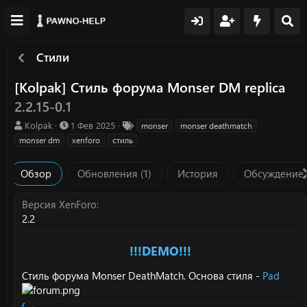
Стили
[Kolpak] Стиль форума Monser DM replica
2.2.15-0.1
А
Д
Т
Kolpak
1 Фев 2025
monser
monser deathmatch
в
а
е
monser dm
xenforo
стиль
т
т
г
о
а
и
Обзор
Обновления (1)
История
Обсуждение
р
с
о
з
Версия XenForo
д
2.2
а
н
и
!!!DEMO!!!
я
Стиль форума Monser DeathMatch. Основа стиля -
Pad