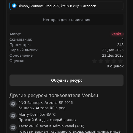
Р
Dimon_Gromow
,
FrogSo29
,
krelix
и ещё 1 человек
е
а
Нет прав для скачивания
к
ц
и
Автор
Venksu
и
:
Скачивания
4
Просмотры
248
Первый выпуск
23 Дек 2025
Обновление
23 Дек 2025
0
Оценка
.
0 оценок
0
0
з
Обсудить ресурс
в
ё
з
Другие ресурсы пользователя Venksu
д
PNG Баннеры Arizona RP 2026
Иконка ресурса
Баннеры Arizona RP в png
Marry-Бот | Бот-ЗАГС
Иконка ресурса
Простой бот для свадьб в чатах
Кастомный вход в Admin Panel (ACP)
Иконка ресурса
Готовый вариант кастомного входа, самописный, нигде