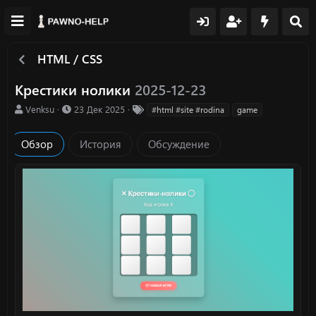
HTML / CSS
Крестики нолики
2025-12-23
А
Д
Т
Venksu
23 Дек 2025
#html #site #rodina
game
в
а
е
т
т
г
Обзор
История
Обсуждение
о
а
и
р
с
о
з
д
а
н
и
я