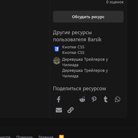
.
0 оценок
0
0
з
Обсудить ресурс
в
ё
з
Другие ресурсы
д
пользователя Barsik
Кнопки CSS
Кнопки CSS
Деревушка Трейлеров у
Чилиада
Деревушка Трейлеров у
Чилиада
Поделиться ресурсом
Facebook
X (Twitter)
Reddit
Pinterest
Tumblr
WhatsA
Электронная почта
Ссылка
ности
Помощь
Главная
R