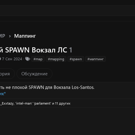
MP
Маппинг
й SPAWN Вокзал ЛС
1
Д
Т
7 Сен 2024
#map
#mapping
#spawn
#маппинг
а
е
т
г
ория
Обсуждение
а
и
с
о
ть не плохой SPAWN для Вокзала Los-Santos.
з
ик*
д
а
_Exxtazy
,
'intel-man' 'parlament'
и 11 других
н
и
я