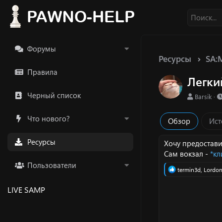
Форумы
Ресурсы
SA:
Правила
Легки
Черный список
А
Barsik
в
т
Что нового?
Обзор
Ист
о
р
Ресурсы
Хочу предостави
Сам вокзал -
*кл
Пользователи
Р
termin3d
,
Lordon
е
а
LIVE SAMP
к
ц
и
и