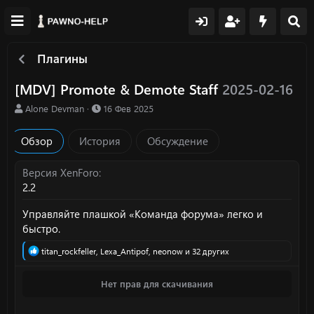
Плагины
[MDV] Promote & Demote Staff
2025-02-16
А
Д
Alone Devman
16 Фев 2025
в
а
т
т
Обзор
История
Обсуждение
о
а
р
с
о
Версия XenForo
з
2.2
д
а
Управляйте плашкой «Команда форума» легко и
н
быстро.
и
я
Р
titan_rockfeller
,
Lexa_Antipof
,
neonow
и 32 других
е
а
Нет прав для скачивания
к
ц
и