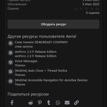
Обновление
5 Июл 2025
0
Оценка
.
0 оценок
0
0
з
Обсудить ресурс
в
ё
з
Другие ресурсы пользователя Aerial
д
Слив панели DEAKWEAZY COMPANY
Иконка ресурса
слив залупы
xenForo 2.3.11 Release Edition
Иконка ресурса
xenForo 2.3.11 Release Edition
Voice Messages
Иконка ресурса
Плагин
[Wutime] Auto Close + Thread Notice
Иконка ресурса
Плагин
[Wutime] Accessible Navigation for Assistive Devices
Иконка ресурса
Плагин
Поделиться ресурсом
Facebook
X (Twitter)
Reddit
Pinterest
Tumblr
WhatsApp
Электронная почта
Ссылка