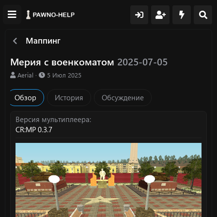
Маппинг
Мерия с военкоматом
2025-07-05
А
Д
Aerial
5 Июл 2025
в
а
т
т
Обзор
История
Обсуждение
о
а
р
с
о
Версия мультиплеера
з
CR:MP 0.3.7
д
а
н
и
я