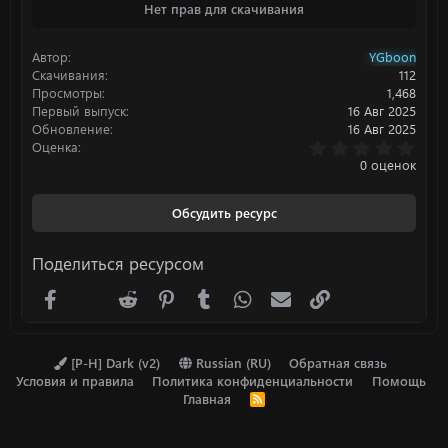
Нет прав для скачивания
к
ц
и
Автор
YGboon
и
:
Скачивания
112
Просмотры
1,468
Первый выпуск
16 Авг 2025
Обновление
16 Авг 2025
0
Оценка
.
0 оценок
0
0
з
Обсудить ресурс
в
ё
з
Поделиться ресурсом
д
Facebook
X (Twitter)
Reddit
Pinterest
Tumblr
WhatsApp
Электронная почта
Ссылка
[P-H] Dark (v2)
Russian (RU)
Обратная связь
Условия и правила
Политика конфиденциальности
Помощь
Главная
R
S
S