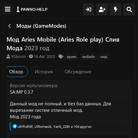
Моды (GameModes)
Мод Aries Mobile (Aries Role play) Слив
Мода
2023 год
А
Д
Т
YGboon
16 Авг 2025
ариес
мобайл
мод
в
а
е
т
т
г
Обзор
История
Обсуждение
о
а
и
р
с
о
Версия мультиплеера
з
SA:MP 0.3.7
д
а
Данный мод не полный, и без баз данных. Для
н
вырезание систем отличный мод.
и
Мод 2023 года
я
Р
dhfhdfdf
,
UlRomasik
,
Yarik_2281
и 104 других
е
а