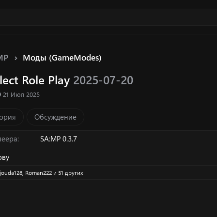
MP
Моды (GameModes)
ect Role Play
2025-07-20
ка ресурса
Д
21 Июл 2025
а
т
ория
Обсуждение
а
с
о
леера
SA:MP 0.3.7
з
д
ову
а
н
jouda128
,
Roman222
и 51 других
и
я