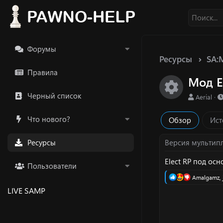
Форумы
Ресурсы
SA:
Правила
Мод El
Икон
Черный список
А
Aerial
в
т
Что нового?
Обзор
Ист
о
р
Ресурсы
Версия мультип
Elect RP под осн
Пользователи
Р
Amalgamz
,
е
LIVE SAMP
а
к
ц
и