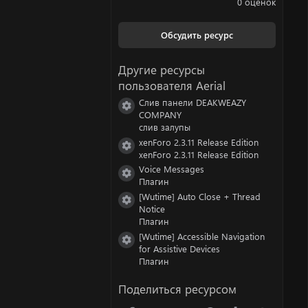
0 оценок
0
0
з
Обсудить ресурс
в
ё
з
Другие ресурсы
д
пользователя Aerial
Слив панели DEAKWEAZY
Иконка ресурса
COMPANY
слив залупы
xenForo 2.3.11 Release Edition
Иконка ресурса
xenForo 2.3.11 Release Edition
Voice Messages
Иконка ресурса
Плагин
[Wutime] Auto Close + Thread
Иконка ресурса
Notice
Плагин
[Wutime] Accessible Navigation
Иконка ресурса
for Assistive Devices
Плагин
Поделиться ресурсом