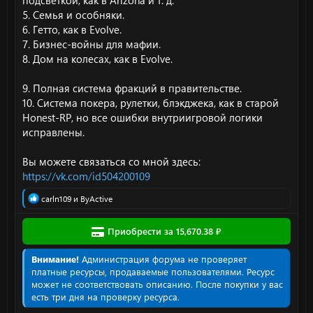
подсветкой, как в Arizona и т. д.
5. Семья и особняки.
6. Гетто, как в Evolve.
7. Бизнес-войны для мафии.
8. Дом на колесах, как в Evolve.
9. Полная система фракций в правительстве.
10. Система покера, рулетки, блэкджека, как в старой
Honest-RP, но все ошибки внутриигровой логики
исправлены.
Вы можете связаться со мной здесь:
https://vk.com/id504200109
Р
carln109
и
ByActive
е
а
Приобрести за 15,670.38 ₽
к
ц
и
Внимание!
Администрация форума не проверяет
и
платные ресурсы, продаваемые пользователями. Ресурс
:
может не соответствовать описанию. После покупки у вас
есть три дня на проверку ресурса.