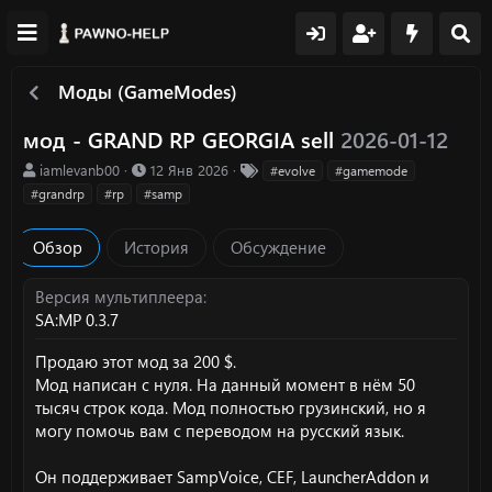
Моды (GameModes)
мод - GRAND RP GEORGIA sell
2026-01-12
А
Д
Т
iamlevanb00
12 Янв 2026
#evolve
#gamemode
в
а
е
#grandrp
#rp
#samp
т
т
г
о
а
и
Обзор
История
Обсуждение
р
с
о
з
Версия мультиплеера
д
SA:MP 0.3.7
а
н
Продаю этот мод за 200 $.
и
Мод написан с нуля. На данный момент в нём 50
я
тысяч строк кода. Мод полностью грузинский, но я
могу помочь вам с переводом на русский язык.
Он поддерживает SampVoice, CEF, LauncherAddon и