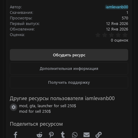
Автор
iamlevanb00
Скачивания
1
Просмотры
570
Первый выпуск
12 Янв 2026
Обновление
12 Янв 2026
0
Оценка
.
0 оценок
0
0
з
Обсудить ресурс
в
ё
з
Дополнительная информация
д
Получить поддержку
Другие ресурсы пользователя iamlevanb00
mod, gta, launcher for sell 250$
Иконка ресурса
mod for sell 250$
Поделиться ресурсом
Facebook
X (Twitter)
Reddit
Pinterest
Tumblr
WhatsApp
Электронная почта
Ссылка