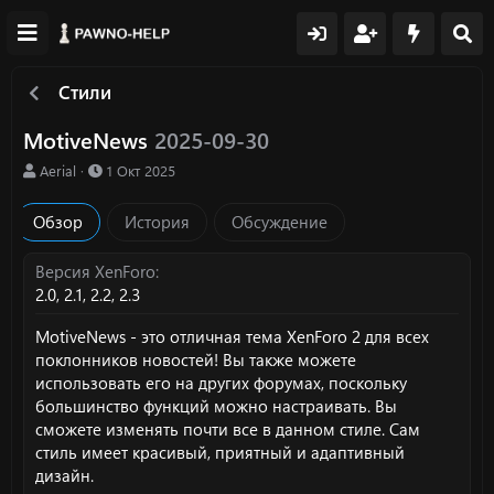
Стили
MotiveNews
2025-09-30
А
Д
Aerial
1 Окт 2025
в
а
т
т
Обзор
История
Обсуждение
о
а
р
с
о
Версия XenForo
з
2.0
2.1
2.2
2.3
д
а
MotiveNews - это отличная тема XenForo 2 для всех
н
поклонников новостей! Вы также можете
и
использовать его на других форумах, поскольку
я
большинство функций можно настраивать. Вы
сможете изменять почти все в данном стиле. Сам
стиль имеет красивый, приятный и адаптивный
дизайн.