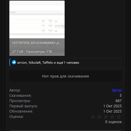
1657097839_601d24599d80b1.png
27.7 KB · Просмотры: 178
Р
arvion
,
NikolaR
,
Taffelo
и ещё 1 человек
е
а
Нет прав для скачивания
к
ц
и
Автор
Aerial
и
:
Скачивания
5
Просмотры
687
Первый выпуск
1 Окт 2025
Обновление
1 Окт 2025
0
Оценка
.
0 оценок
0
0