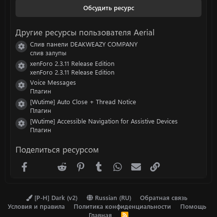
з
Обсудить ресурс
в
ё
з
Другие ресурсы пользователя Aerial
д
Слив панели DEAKWEAZY COMPANY
Иконка ресурса
слив залупы
xenForo 2.3.11 Release Edition
Иконка ресурса
xenForo 2.3.11 Release Edition
Voice Messages
Иконка ресурса
Плагин
[Wutime] Auto Close + Thread Notice
Иконка ресурса
Плагин
[Wutime] Accessible Navigation for Assistive Devices
Иконка ресурса
Плагин
Поделиться ресурсом
Facebook
X (Twitter)
Reddit
Pinterest
Tumblr
WhatsApp
Электронная почта
Ссылка
[P-H] Dark (v2)
Russian (RU)
Обратная связь
Условия и правила
Политика конфиденциальности
Помощь
Главная
R