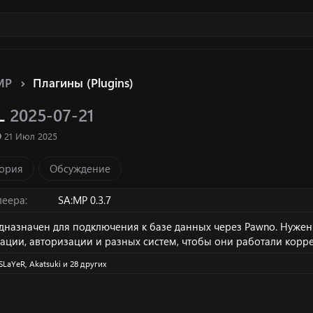
MP
Плагины (Plugins)
L
2025-07-21
ка ресурса
Д
21 Июл 2025
а
т
ория
Обсуждение
а
с
о
леера
SA:MP 0.3.7
з
д
назначен для подключения к базе данных через Pawno. Нужен 
а
ации, авторизации и разных систем, чтобы они работали корре
н
и
SLaYeR
,
Akatsuki
и 28 других
я