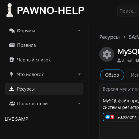
Форумы
Ресурсы
SA:
Правила
MySQ
Икон
Черный список
А
Aerial
в
т
Что нового?
Обзор
Ист
о
р
Ресурсы
Версия мультип
MySQL файл пред
Пользователи
системы регистр
Р
Fack00712111
,
LIVE SAMP
е
а
к
ц