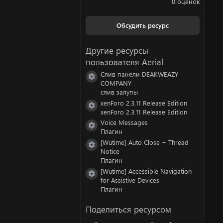
0 оценок
0
0
з
Обсудить ресурс
в
ё
з
Другие ресурсы
д
пользователя Aerial
Слив панели DEAKWEAZY
Иконка ресурса
COMPANY
слив залупы
xenForo 2.3.11 Release Edition
Иконка ресурса
xenForo 2.3.11 Release Edition
Voice Messages
Иконка ресурса
Плагин
[Wutime] Auto Close + Thread
Иконка ресурса
Notice
Плагин
[Wutime] Accessible Navigation
Иконка ресурса
for Assistive Devices
Плагин
Поделиться ресурсом