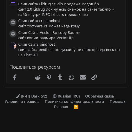
Слив сайта Lildrug Studio продажа модов бр
сайт 2.0 Lildrug лох ну есть снежок на сайте так что +
вайб внутри INFO.txt есть прикольчик)
Слив сайта cripstonhost
Иконка ресурса
сайт хостинга хз может нада кому
Слив Сайта Vector-Rp copy Radmir
Иконка ресурса
сайт копии радмира Vector Rp
Слив Сайта bindhost
слив сайта bindhost по дизайну не плох правда весь он
на ChatGPT
Поделиться ресурсом
Facebook
X (Twitter)
Reddit
Pinterest
Tumblr
WhatsApp
Электронная почта
Ссылка
[P-H] Dark (v2)
Russian (RU)
Обратная связь
Условия и правила
Политика конфиденциальности
Помощь
Главная
R
S
S