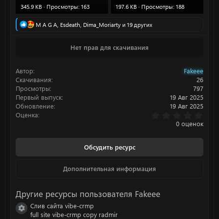
345.9 KB · Просмотры: 163
197.6 KB · Просмотры: 188
Р
M A G A
,
Esdeath
,
Dima_Moriarty
и 19 других
е
а
Нет прав для скачивания
к
ц
и
Автор
Fakeee
и
:
Скачивания
26
Просмотры
797
Первый выпуск
19 Авг 2025
Обновление
19 Авг 2025
0
Оценка
.
0 оценок
0
0
з
Обсудить ресурс
в
ё
з
Дополнительная информация
д
Другие ресурсы пользователя Fakeee
Слив сайта vibe-crmp
Иконка ресурса
full site vibe-crmp copy radmir