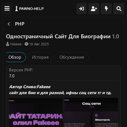
PHP
Одностраничный Сайт Для Биографии
1.0
А
Д
Fakeee
19 Авг 2025
в
а
т
т
Обзор
История
Обсуждение
о
а
р
с
о
Версия PHP
з
7.0
д
а
Автор Слива:
Fakeee
н
сайт для био и для разной, ифны соц сети тг и тд.
и
я