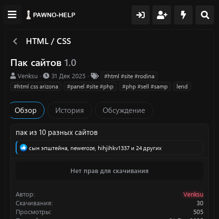
HTML / CSS
Пак сайтов
1.0
А
Д
Т
Venksu
31 Дек 2025
#html #site #rodina
в
а
е
#html css arizona
#panel #site #php
#php #sell #samp
lend
т
т
г
о
а
и
Обзор
История
Обсуждение
р
с
о
з
пак из 10 разных сайтов
д
а
Р
сын эпштейна
,
neweroze
,
hihjihkv1337
и 24 других
н
е
а
и
Нет прав для скачивания
к
я
ц
и
Автор
Venksu
и
:
Скачивания
30
Просмотры
505