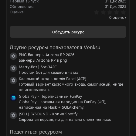
Первый выпуск
31 Дек 2025
Обновление
31 Дек 2025
0
Оценка
.
0 оценок
0
0
з
Обсудить ресурс
в
ё
з
Другие ресурсы пользователя Venksu
д
PNG Баннеры Arizona RP 2026
Иконка ресурса
Баннеры Arizona RP в png
Marry-Бот | Бот-ЗАГС
Иконка ресурса
Простой бот для свадьб в чатах
Кастомный вход в Admin Panel (ACP)
Иконка ресурса
Готовый вариант кастомного входа, самописный, нигде
не использован.
GlobalPay - Переписанный FunPay
GlobalPay - локальная пародия на FunPay (ФП),
написанная на Flask + SQLAlchemy.
[SELL] BYSOUND - Копия Spotify
Иконка ресурса
Сыроватая версия, но для начала очень неплохо!
Поделиться ресурсом