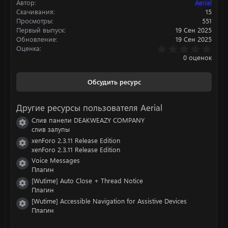
Автор
Aerial
и
:
Скачивания
15
Просмотры
551
Первый выпуск
19 Сен 2025
Обновление
19 Сен 2025
0
Оценка
.
0 оценок
0
0
з
Обсудить ресурс
в
ё
з
Другие ресурсы пользователя Aerial
д
Слив панели DEAKWEAZY COMPANY
Иконка ресурса
слив залупы
xenForo 2.3.11 Release Edition
Иконка ресурса
xenForo 2.3.11 Release Edition
Voice Messages
Иконка ресурса
Плагин
[Wutime] Auto Close + Thread Notice
Иконка ресурса
Плагин
[Wutime] Accessible Navigation for Assistive Devices
Иконка ресурса
Плагин