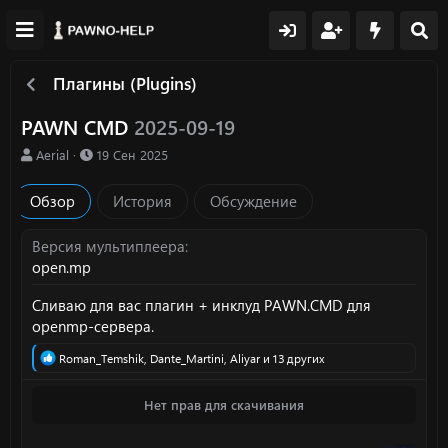
Плагины (Plugins)
PAWN CMD
2025-09-19
А
Д
Aerial
19 Сен 2025
в
а
т
т
Обзор
История
Обсуждение
о
а
р
с
о
Версия мультиплеера
з
open.mp
д
а
Сливаю для вас плагин + инклуд PAWN.CMD для
н
openmp-сервера.
и
я
Р
Roman_Temshik
,
Dante_Martini
,
Aliyar
и 13 других
е
а
Нет прав для скачивания
к
ц
и