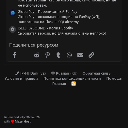
не использован.
GlobalPay - Переписанный FunPay
GlobalPay - локальная пародия на FunPay (ФП),
написанная на Flask + SQLAlchemy.
[SELL] BYSOUND - Копия Spotify
Иконка ресурса
Сыроватая версия, но для начала очень неплохо!
Поделиться ресурсом
Facebook
X (Twitter)
Reddit
Pinterest
Tumblr
WhatsApp
Электронная почта
Ссылка
[P-H] Dark (v2)
Russian (RU)
Обратная связь
Условия и правила
Политика конфиденциальности
Помощь
Главная
R
S
S
© Pawno-Help 2021-2026
with
Maze-Host