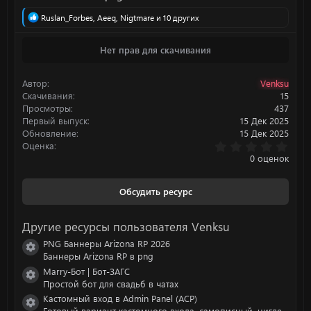
Р
Ruslan_Forbes
,
Aeeq
,
Nigtmare
и 10 других
е
а
Нет прав для скачивания
к
ц
и
Автор
Venksu
и
:
Скачивания
15
Просмотры
437
Первый выпуск
15 Дек 2025
Обновление
15 Дек 2025
0
Оценка
.
0 оценок
0
0
з
Обсудить ресурс
в
ё
з
Другие ресурсы пользователя Venksu
д
PNG Баннеры Arizona RP 2026
Иконка ресурса
Баннеры Arizona RP в png
Marry-Бот | Бот-ЗАГС
Иконка ресурса
Простой бот для свадьб в чатах
Кастомный вход в Admin Panel (ACP)
Иконка ресурса
Готовый вариант кастомного входа, самописный, нигде