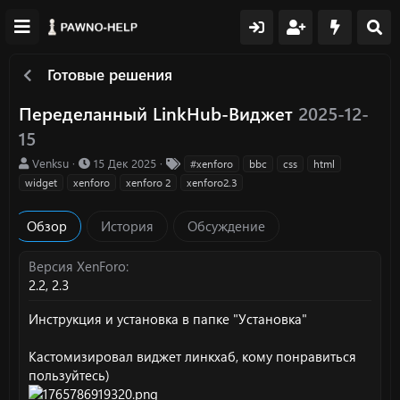
Готовые решения
Переделанный LinkHub-Виджет
2025-12-
15
А
Д
Т
Venksu
15 Дек 2025
#xenforo
bbc
css
html
в
а
е
widget
xenforo
xenforo 2
xenforo2.3
т
т
г
о
а
и
Обзор
История
Обсуждение
р
с
о
з
Версия XenForo
д
2.2
2.3
а
н
Инструкция и установка в папке "Установка"
и
я
Кастомизировал виджет линкхаб, кому понравиться
пользуйтесь)