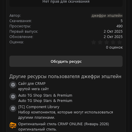
Нет прав для скачивания
к
ц
и
Автор
джефри эпштейн
и
:
Скачивания
5
Просмотры
490
Первый выпуск
2 Окт 2025
Обновление
2 Окт 2025
0
Оценка
.
0 оценок
0
0
з
Обсудить ресурс
в
ё
з
Другие ресурсы пользователя джефри эпштейн
д
Сайт для CRMP
Иконка ресурса
крутой мега сайт
Auto TG Shop Stars & Premium
Иконка ресурса
Auto TG Shop Stars & Premium
[TC] Component Library
Иконка ресурса
Набор компонентов, которые могут использоваться
другими плагинами.
Оригинальный стиль CRMP ONLINE (Январь 2026)
оригинальный стиль.