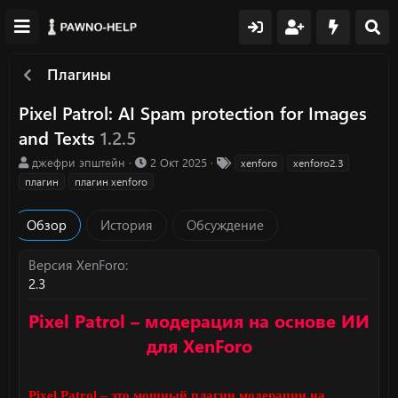
Плагины
Pixel Patrol: AI Spam protection for Images
and Texts
1.2.5
А
Д
Т
джефри эпштейн
2 Окт 2025
xenforo
xenforo2.3
в
а
е
плагин
плагин xenforo
т
т
г
о
а
и
Обзор
История
Обсуждение
р
с
о
з
Версия XenForo
д
2.3
а
н
Pixel Patrol – модерация на основе ИИ
и
я
для XenForo
Pixel Patrol – это мощный плагин модерации на