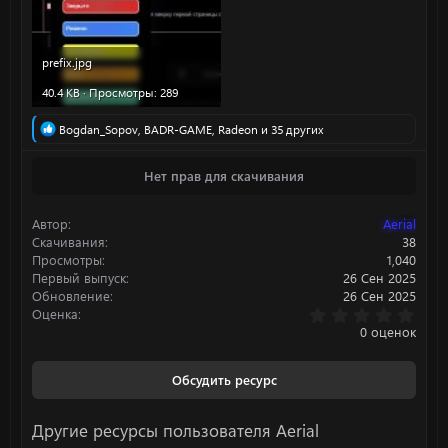
prefix.jpg
40.4 KB · Просмотры: 289
Р
Bogdan_Sopov
,
BADR-GAME
,
Radeon
и 35 других
е
а
Нет прав для скачивания
к
ц
и
Автор
Aerial
и
:
Скачивания
38
Просмотры
1,040
Первый выпуск
26 Сен 2025
Обновление
26 Сен 2025
0
Оценка
.
0 оценок
0
0
з
Обсудить ресурс
в
ё
з
Другие ресурсы пользователя Aerial
д