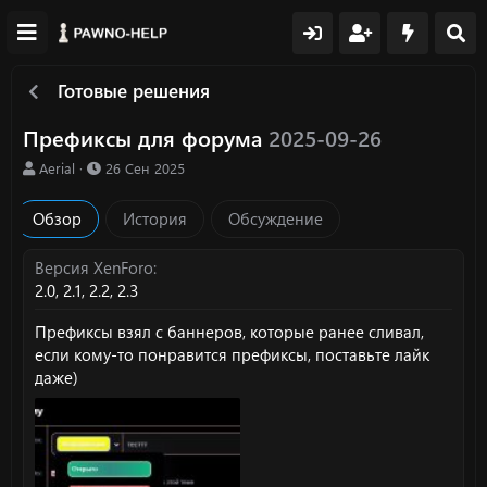
Готовые решения
Префиксы для форума
2025-09-26
А
Д
Aerial
26 Сен 2025
в
а
т
т
Обзор
История
Обсуждение
о
а
р
с
о
Версия XenForo
з
2.0
2.1
2.2
2.3
д
а
Префиксы взял с баннеров, которые ранее сливал,
н
если кому-то понравится префиксы, поставьте лайк
и
даже)
я