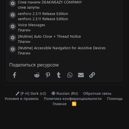
Слив панели DEAKWEAZY COMPANY
Иконка ресурса
слив залупы
xenForo 2.3.11 Release Edition
Иконка ресурса
xenForo 2.3.11 Release Edition
Voice Messages
Иконка ресурса
Плагин
[Wutime] Auto Close + Thread Notice
Иконка ресурса
Плагин
[Wutime] Accessible Navigation for Assistive Devices
Иконка ресурса
Плагин
Поделиться ресурсом
Facebook
X (Twitter)
Reddit
Pinterest
Tumblr
WhatsApp
Электронная почта
Ссылка
[P-H] Dark (v2)
Russian (RU)
Обратная связь
Условия и правила
Политика конфиденциальности
Помощь
Главная
R
S
S