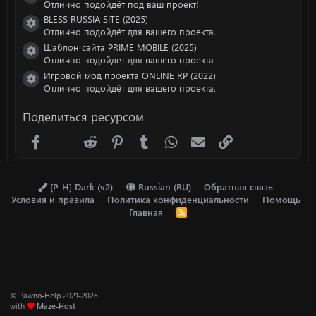
Иконка ресурса
Отлично подойдёт под ваш проект!
BLESS RUSSIA SITE (2025)
Иконка ресурса
Отлично подойдёт для вашего проекта.
Шаблон сайта PRIME MOBILE (2025)
Иконка ресурса
Отлично подойдет для вашего проекта
Игровой мод проекта ONLINE RP (2022)
Иконка ресурса
Отлично подойдёт для вашего проекта.
Поделиться ресурсом
Facebook
X (Twitter)
Reddit
Pinterest
Tumblr
WhatsApp
Электронная почта
Ссылка
[P-H] Dark (v2)
Russian (RU)
Обратная связь
Условия и правила
Политика конфиденциальности
Помощь
Главная
R
S
S
© Pawno-Help 2021-2026
with
Maze-Host