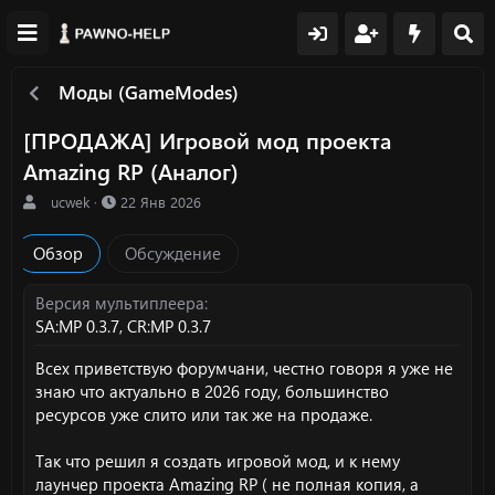
Моды (GameModes)
[ПРОДАЖА] Игровой мод проекта
Amazing RP (Аналог)
А
Д
⠀ucwek
22 Янв 2026
в
а
т
т
Обзор
Обсуждение
о
а
р
с
о
Версия мультиплеера
з
SA:MP 0.3.7
CR:MP 0.3.7
д
а
Всех приветствую форумчани, честно говоря я уже не
н
знаю что актуально в 2026 году, большинство
и
ресурсов уже слито или так же на продаже.
я
Так что решил я создать игровой мод, и к нему
лаунчер проекта Amazing RP ( не полная копия, а