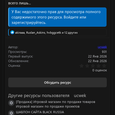
всего лишь...
У Вас недостаточно прав для просмотра полного
содержимого этого ресурса.
Войдите или
зарегистрируйтесь.
Р
akiraaa
,
Ruslan_Askins
,
hvbggcetk
и 12 других
е
а
к
Автор
⠀ucwek
ц
Просмотры
931
и
Первый выпуск
22 Янв 2026
и
Обновление
22 Янв 2026
:
0
Оценка
.
0 оценок
0
0
з
Обсудить ресурс
в
ё
з
Другие ресурсы пользователя ⠀ucwek
д
[Продажа] Игровой магазин по продаже товаров
Иконка ресурса
Игровой магазин по продаже проектов
ШАБЛОН САЙТA BLACK RUSSIA