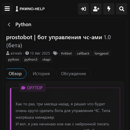
Python
prostobot | бот управления чс-ами
1.0
(бета)
А
Д
Т
airwals
13 Авг 2025
#vkbot
callback
longpool
в
а
е
python
python3
vkapi
т
т
г
о
а
и
Обзор
История
Обсуждение
р
с
о
з
OFFTOP
д
а
н
Как то раз, три месяца назад, я решил что будет
и
очень круто сделать бота для управления ЧС. Типа
я
матрёшка менеджер.
И вот, я уже начинаю кое-как с нейронной писать