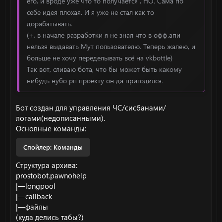
его, и вроде уже что то получается , НО. Сама по
себе идея плохая. И я уже не стал как то
дорабатывать.
(+, в начале разработки я не знал что в офф.апи
нельзя выдавать Мут пользователю. Теперь жалею, и
больше не хочу переделывать всё на vkbottle)
Так вот, сливаю бота, что бы может быть какому
нибудь нубо рп проекту он да пригодился.
Бот создан для управления ЧС/сисбанами/
логами(недописанными).
Основные команды:
Спойлер:
Команды
Структура архива:
prostobot.pawnohelp
|—longpool
|—callback
|—файлы
(куда делись табы?)