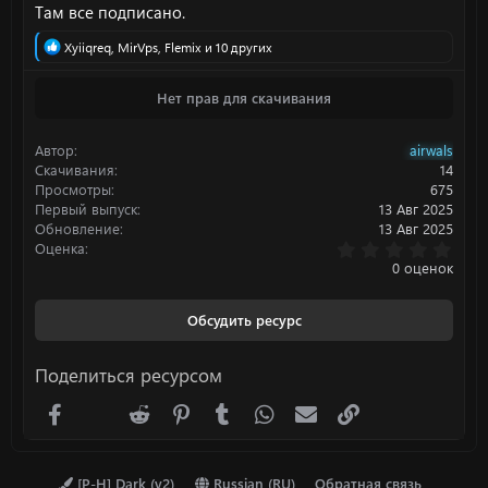
Там все подписано.
Р
Xyiiqreq
,
MirVps
,
Flemix
и 10 других
е
а
Нет прав для скачивания
к
ц
и
Автор
airwals
и
:
Скачивания
14
Просмотры
675
Первый выпуск
13 Авг 2025
Обновление
13 Авг 2025
0
Оценка
.
0 оценок
0
0
з
Обсудить ресурс
в
ё
з
Поделиться ресурсом
д
Facebook
X (Twitter)
Reddit
Pinterest
Tumblr
WhatsApp
Электронная почта
Ссылка
[P-H] Dark (v2)
Russian (RU)
Обратная связь