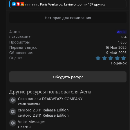
Р
nnn nnn
,
Paris Werkalov
,
ksvinvor.com
и 187 других
е
а
Нет прав для скачивания
к
ц
и
Автор
Aerial
и
:
Скачивания
184
Просмотры
1,855
Первый выпуск
16 Ноя 2025
Обновление
9 Май 2026
5
Оценка
.
1 оценок
0
0
з
Обсудить ресурс
в
ё
з
Другие ресурсы пользователя Aerial
д
Слив панели DEAKWEAZY COMPANY
Иконка ресурса
слив залупы
xenForo 2.3.11 Release Edition
Иконка ресурса
xenForo 2.3.11 Release Edition
Voice Messages
Иконка ресурса
Плагин