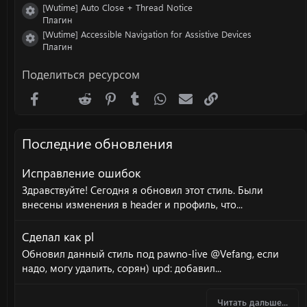
[Wutime] Auto Close + Thread Notice
Иконка ресурса
Плагин
[Wutime] Accessible Navigation for Assistive Devices
Иконка ресурса
Плагин
Поделиться ресурсом
Facebook
X (Twitter)
Reddit
Pinterest
Tumblr
WhatsApp
Электронная почта
Ссылка
Последние обновления
Исправление ошибок
Здравствуйте! Сегодня я обновил этот стиль. Были
внесены изменения в header и профиль, что...
Сделал как pl
Обновил данный стиль под pawno-live @Vefang, если
надо, могу удалить, сорян) upd: добавил...
Читать дальше...