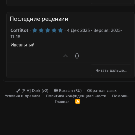
Последние рецензии
5
CoffiKot
4 Дек 2025
Версия: 2025-
.
11-18
0
0
Идеальный
з
в
П
0
ё
о
з
д
з
Читать дальше...
и
т
и
[P-H] Dark (v2)
Russian (RU)
Обратная связь
Условия и правила
Политика конфиденциальности
Помощь
в
Главная
R
н
S
S
ы
й
г
о