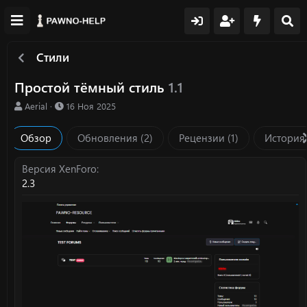
Стили
Простой тёмный стиль
1.1
А
Д
Aerial
16 Ноя 2025
в
а
т
т
Обзор
Обновления (2)
Рецензии (1)
История
о
а
р
с
о
Версия XenForo
з
2.3
д
а
н
и
я