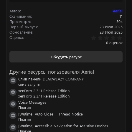
ц
и
Автор
Aerial
и
:
Скачивания
11
Просмотры
504
Первый выпуск
23 Июл 2025
Обновление
23 Июл 2025
0
Оценка
.
0 оценок
0
0
з
Обсудить ресурс
в
ё
з
Другие ресурсы пользователя Aerial
д
Слив панели DEAKWEAZY COMPANY
Иконка ресурса
слив залупы
xenForo 2.3.11 Release Edition
Иконка ресурса
xenForo 2.3.11 Release Edition
Voice Messages
Иконка ресурса
Плагин
[Wutime] Auto Close + Thread Notice
Иконка ресурса
Плагин
[Wutime] Accessible Navigation for Assistive Devices
Иконка ресурса
Плагин