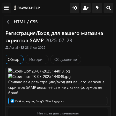
HTML / CSS
Регистрация/Вход для вашего магазина
скриптов SAMP
2025-07-23
А
Д
Aerial
23 Июл 2025
в
а
т
т
Обзор
История
Обсуждение
о
а
р
с
о
з
д
Сливаю вам регистрацию/вход для вашего магазина
а
скриптов SAMP делал её сам не с каких форумов не
н
брал!
и
я
Р
Falikxx
,
rayzer
,
FrogSo29
и 9 других
е
а
Нет прав для скачивания
к