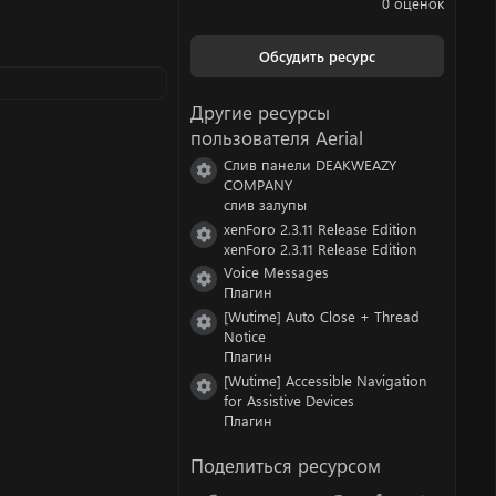
0 оценок
0
0
з
Обсудить ресурс
в
ё
з
Другие ресурсы
д
пользователя Aerial
Слив панели DEAKWEAZY
Иконка ресурса
COMPANY
слив залупы
xenForo 2.3.11 Release Edition
Иконка ресурса
xenForo 2.3.11 Release Edition
Voice Messages
Иконка ресурса
Плагин
[Wutime] Auto Close + Thread
Иконка ресурса
Notice
Плагин
[Wutime] Accessible Navigation
Иконка ресурса
for Assistive Devices
Плагин
Поделиться ресурсом