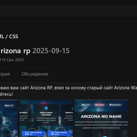
L / CSS
arizona rp
2025-09-15
ка ресурса
Д
15 Сен 2025
а
т
ория
Обсуждение
а
с
о
ваю вам сайт Arizona RP, взял за основу старый сайт Arizona W
з
йтесь!
д
а
н
и
я