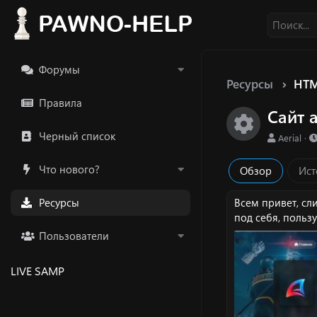
Форумы
Ресурсы
HTM
Правила
Сайт 
Икон
Черный список
А
Aerial
в
т
Что нового?
Обзор
Ист
о
р
Ресурсы
Всем привет, сли
под себя, пользу
Пользователи
LIVE SAMP