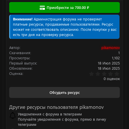
а
Приобрести за 700.00 ₽
к
ц
и
Внимание!
Администрация форума не проверяет
и
платные ресурсы, продаваемые пользователями. Ресурс
:
может не соответствовать описанию. После покупки у вас
есть три дня на проверку ресурса.
Автор
pikamonov
Скачивания
1
Просмотры
1,102
Первый выпуск
18 Июл 2025
Обновление
18 Июл 2025
0
Оценка
.
0 оценок
0
0
з
Обсудить ресурс
в
ё
з
Другие ресурсы пользователя pikamonov
д
Уведомления с форума в телеграмм
Получайте уведомления с форума, прямо в личку
телеграмм