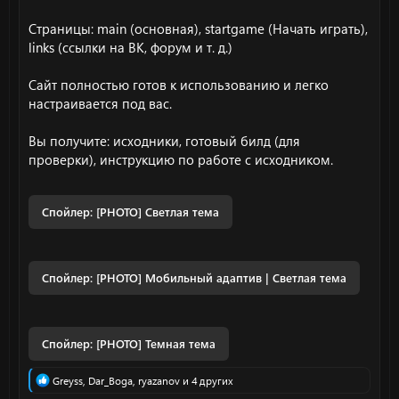
Страницы: main (основная), startgame (Начать играть),
links (ссылки на ВК, форум и т. д.)
Сайт полностью готов к использованию и легко
настраивается под вас.
Вы получите: исходники, готовый билд (для
проверки), инструкцию по работе с исходником.
Спойлер:
[PHOTO] Светлая тема
Спойлер:
[PHOTO] Мобильный адаптив | Светлая тема
Спойлер:
[PHOTO] Темная тема
Р
Greyss
,
Dar_Boga
,
ryazanov
и 4 других
е