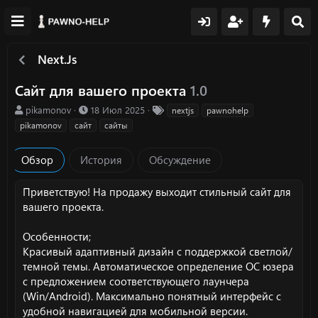
Next.Js
Сайт для вашего проекта
1.0
А
Д
Т
pikamonov
18 Июл 2025
nextjs
pawnohelp
в
а
е
pikamonov
сайт
сайты
т
т
г
о
а
и
Обзор
История
Обсуждение
р
с
о
з
Приветствую! На продажу выходит стильный сайт для
д
вашего проекта.
а
н
Особенности;
и
я
Красивый адаптивный дизайн с поддержкой светлой/
темной темы. Автоматическое определение ОС юзера
с предложением соответствующего лаунчера
(Win/Android). Максимально понятный интерфейс с
удобной навигацией для мобильной версии.