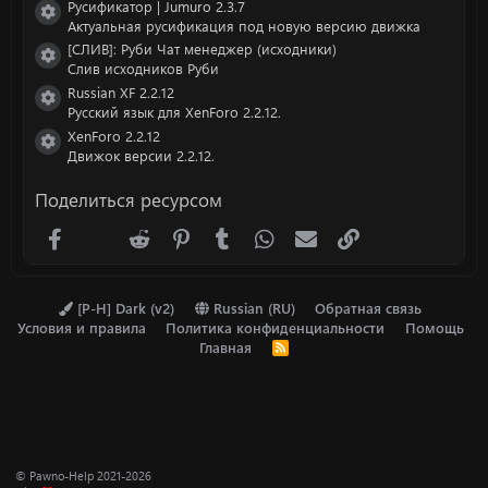
Русификатор | Jumuro 2.3.7
Иконка ресурса
Актуальная русификация под новую версию движка
[СЛИВ]: Руби Чат менеджер (исходники)
Иконка ресурса
Слив исходников Руби
Russian XF 2.2.12
Иконка ресурса
Русский язык для XenForo 2.2.12.
XenForo 2.2.12
Иконка ресурса
Движок версии 2.2.12.
Поделиться ресурсом
Facebook
X (Twitter)
Reddit
Pinterest
Tumblr
WhatsApp
Электронная почта
Ссылка
[P-H] Dark (v2)
Russian (RU)
Обратная связь
Условия и правила
Политика конфиденциальности
Помощь
Главная
R
S
S
© Pawno-Help 2021-2026