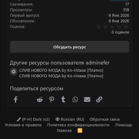
:
Скачивания
17
Просмотры
519
Первый выпуск
9 Янв 2026
Обновление
9 Янв 2026
0
Оценка
.
0 оценок
0
0
з
Обсудить ресурс
в
ё
з
Другие ресурсы пользователя adminefer
д
СЛИВ НОВОГО МОДА by Ko-ristaaa [Платно]
Иконка ресурса
СЛИВ НОВОГО МОДА by Ko-ristaaa [Платно]
Поделиться ресурсом
Facebook
X (Twitter)
Reddit
Pinterest
Tumblr
WhatsApp
Электронная почта
Ссылка
[P-H] Dark (v2)
Russian (RU)
Обратная связь
Условия и правила
Политика конфиденциальности
Помощь
Главная
R
S
S