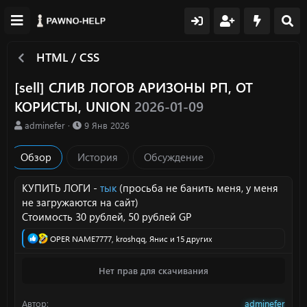
HTML / CSS
[sell] СЛИВ ЛОГОВ АРИЗОНЫ РП, ОТ
КОРИСТЫ, UNION
2026-01-09
А
Д
adminefer
9 Янв 2026
в
а
т
т
Обзор
История
Обсуждение
о
а
р
с
о
КУПИТЬ ЛОГИ -
тык
(просьба не банить меня, у меня
з
не загружаются на сайт)
д
Стоимость 30 рублей, 50 рублей GP
а
н
Р
OPER NAME7777
,
kroshqq
,
Янис
и 15 других
и
е
а
я
Нет прав для скачивания
к
ц
и
Автор
adminefer
и