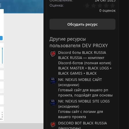
0
Оценка
.
0 оценок
0
0
з
Обсудить ресурс
в
ё
з
Другие ресурсы
д
пользователя DEV PROXY
Discord боты BLACK RUSSIA
BLACK RUSSIA — комплект
Discord-ботов (полная копия)
BLACK MASTER • BLACK LOGS •
BLACK GAMES • BLACK
NK: NEXUS MOBILE САЙТ
(исходники)
Готовый сайт для вашего рп
проекта, подойдёт для основы
NK: NEXUS MOBILE SITE LOGS
(исходники)
Готовы сайт с логами для
вашего проекта
DISCORD BOT BLACK RUSSIA
(Недоступен)