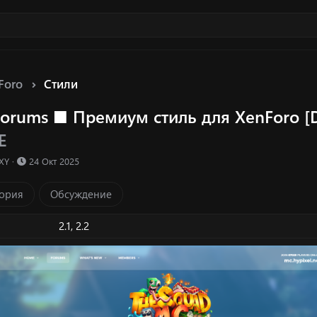
Foro
Стили
Forums ■ Премиум стиль для XenForo 
ка ресурса
E
Д
XY
24 Окт 2025
а
т
ория
Обсуждение
а
с
о
2.1
2.2
з
д
а
н
и
я