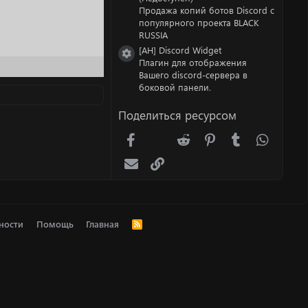
Продажа копий ботов Discord с
популярного проекта BLACK
RUSSIA
[AH] Discord Widget
Иконка ресурса
Плагин для отображения
Вашего discord-сервера в
боковой панели.
Поделиться ресурсом
Facebook
X (Twitter)
Reddit
Pinterest
Tumblr
WhatsA
Электронная почта
Ссылка
ности
Помощь
Главная
R
S
S