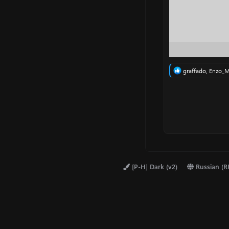
Р
graffado
,
Enzo_M
е
а
к
ц
и
и
:
[P-H] Dark (v2)
Russian (R