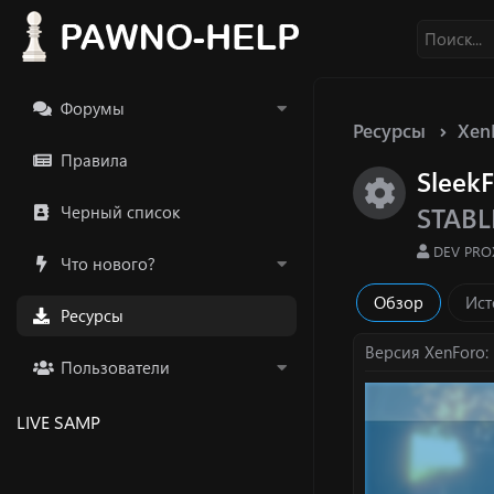
Форумы
Ресурсы
Xen
Правила
Sleek
Икон
STABL
Черный список
А
DEV PRO
Что нового?
в
т
Обзор
Ист
о
Ресурсы
р
Версия XenForo
Пользователи
LIVE SAMP