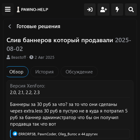
Готовые решения
Слив баннеров который продавали
2025-
08-02
А
Д
Beastoff
2 Авг 2025
в
а
т
т
Обзор
История
Обсуждение
о
а
р
с
о
Версия XenForo
з
2.0
2.1
2.2
2.3
д
а
Баннеры за 30 руб за что? за то что они сделаны
н
через extra.less 30 руб в пустую не в куда я потратил 5
и
руб за баннер администратор что бы он получил
я
продавца так что вот
Р
ERRORFSB
,
PаwnCoder
,
Oleg_Buroc
и 44 других
е