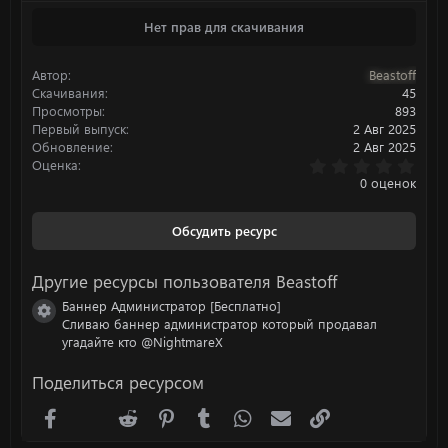
а
Нет прав для скачивания
к
ц
и
Автор
Beastoff
и
:
Скачивания
45
Просмотры
893
Первый выпуск
2 Авг 2025
Обновление
2 Авг 2025
0
Оценка
.
0 оценок
0
0
з
Обсудить ресурс
в
ё
з
Другие ресурсы пользователя Beastoff
д
Баннер Администратор [Бесплатно]
Иконка ресурса
Сливаю баннер администратор который продавал
угадайте кто @NightmareX
Поделиться ресурсом
Facebook
X (Twitter)
Reddit
Pinterest
Tumblr
WhatsApp
Электронная почта
Ссылка