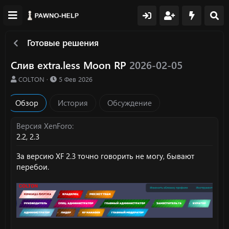
Готовые решения
Слив extra.less Moon RP
2026-02-05
А
Д
COLTON
5 Фев 2026
в
а
т
т
Обзор
История
Обсуждение
о
а
р
с
о
Версия XenForo
з
2.2
2.3
д
а
За версию XF 2.3 точно говорить не могу, бывают
н
перебои.
и
я