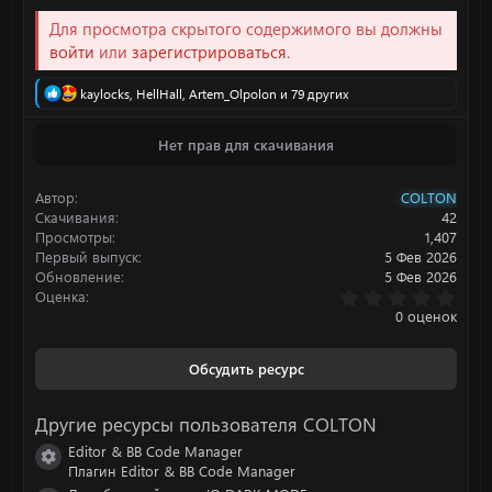
Для просмотра скрытого содержимого вы должны
войти
или
зарегистрироваться
.
Р
kaylocks
,
HellHall
,
Artem_Olpolon
и 79 других
е
а
Нет прав для скачивания
к
ц
и
Автор
COLTON
и
:
Скачивания
42
Просмотры
1,407
Первый выпуск
5 Фев 2026
Обновление
5 Фев 2026
0
Оценка
.
0 оценок
0
0
з
Обсудить ресурс
в
ё
з
Другие ресурсы пользователя COLTON
д
Editor & BB Code Manager
Иконка ресурса
Плагин Editor & BB Code Manager