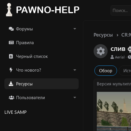
Форумы
Ресурсы
CR:
Правила
слив 
Икон
Черный список
А
Aerial
в
т
Что нового?
Обзор
Ист
о
р
Ресурсы
Версия мультип
Пользователи
LIVE SAMP