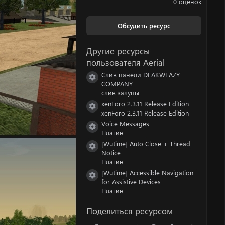
0 оценок
0
0
з
Обсудить ресурс
в
ё
з
Другие ресурсы
д
пользователя Aerial
Слив панели DEAKWEAZY
Иконка ресурса
COMPANY
слив залупы
xenForo 2.3.11 Release Edition
Иконка ресурса
xenForo 2.3.11 Release Edition
Voice Messages
Иконка ресурса
Плагин
[Wutime] Auto Close + Thread
Иконка ресурса
Notice
Плагин
[Wutime] Accessible Navigation
Иконка ресурса
for Assistive Devices
Плагин
Поделиться ресурсом