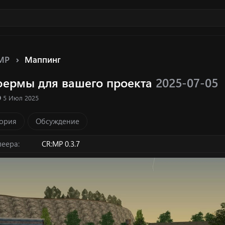
MP
Маппинг
фермы для вашего проекта
2025-07-05
ка ресурса
Д
5 Июл 2025
а
т
ория
Обсуждение
а
с
о
леера
CR:MP 0.3.7
з
д
а
н
и
я