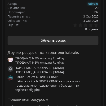
Автор
kabraks
и
:
Скачивания
20
Просмотры
732
Первый выпуск
3 Окт 2025
Обновление
3 Окт 2025
0
Оценка
.
0 оценок
0
0
з
Обсудить ресурс
в
ё
з
Другие ресурсы пользователя kabraks
д
[ПРОДАЖА] NEW Amazing RolePlay
[ПРОДАЖА] NEW Amazing RolePlay
ПОИСК МОДА RODINA RP [ЗИМА]
Иконка ресурса
ПОИСК МОДА RODINA RP [ЗИМА]
Шаблон сайта NERVOR CRMP
Шаблон сайта NERVOR CRMP на скриншотах
предоставлено подключения к базе данных
engine/config.php
Поделиться ресурсом