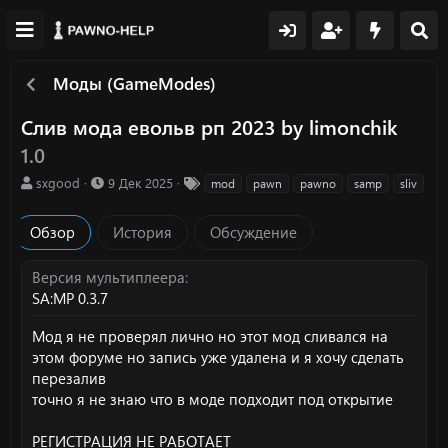
Моды (GameModes)
Слив мода евольв рп 2023 by limonchik
1.0
А
Д
Т
sxgood
9 Дек 2025
mod
pawn
pawno
samp
sliv
в
а
е
т
т
г
Обзор
История
Обсуждение
о
а
и
р
с
о
Версия мультиплеера
з
SA:MP 0.3.7
д
а
Мод я не проверял лично но этот мод сливался на
н
этом форуме но запись уже удалена и я хочу сделать
и
перезалив
я
точно я не знаю что в моде подходит под открытие
РЕГИСТРАЦИЯ НЕ РАБОТАЕТ