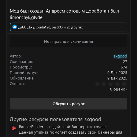
Мод был создан Андреем сотовым доработан был
limonchyk,glvde
Р
رجل ياباني
,
jouda128
,
JestKO
и 26 других
е
а
Нет прав для скачивания
к
ц
и
Автор
sxgood
и
:
Скачивания
27
Просмотры
674
Первый выпуск
9 Дек 2025
Обновление
9 Дек 2025
0
Оценка
.
0 оценок
0
0
з
Обсудить ресурс
в
ё
з
Другие ресурсы пользователя sxgood
д
BannerBuilder - создай свой баннер как хочешь
Данная утилита помогает создавать свои баннеры для