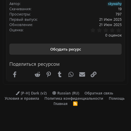
Автор
skywahy
и
:
Скачивания
19
Просмотры
797
Первый выпуск
21 Июн 2025
Обновление
21 Июн 2025
0
Оценка
.
0 оценок
0
0
з
Обсудить ресурс
в
ё
з
Поделиться ресурсом
д
Facebook
X (Twitter)
Reddit
Pinterest
Tumblr
WhatsApp
Электронная почта
Ссылка
[P-H] Dark (v2)
Russian (RU)
Обратная связь
Условия и правила
Политика конфиденциальности
Помощь
Главная
R
S
S