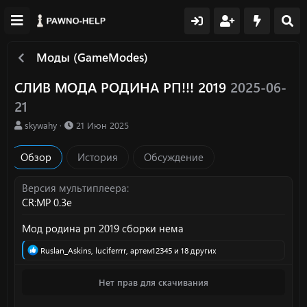
Моды (GameModes)
СЛИВ МОДА РОДИНА РП!!! 2019
2025-06-
21
А
Д
skywahy
21 Июн 2025
в
а
т
т
Обзор
История
Обсуждение
о
а
р
с
о
Версия мультиплеера
з
CR:MP 0.3e
д
а
Мод родина рп 2019 сборки нема
н
и
Р
Ruslan_Askins
,
luciferrrr
,
артем12345
и 18 других
я
е
а
Нет прав для скачивания
к
ц
и