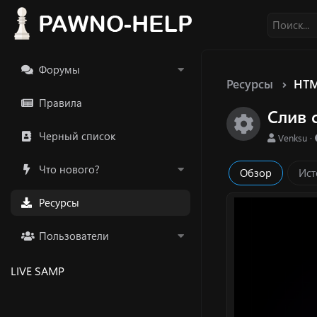
Форумы
Ресурсы
HTM
Правила
Слив 
Икон
Черный список
А
Venksu
в
т
Что нового?
Обзор
Ист
о
р
Ресурсы
Пользователи
LIVE SAMP