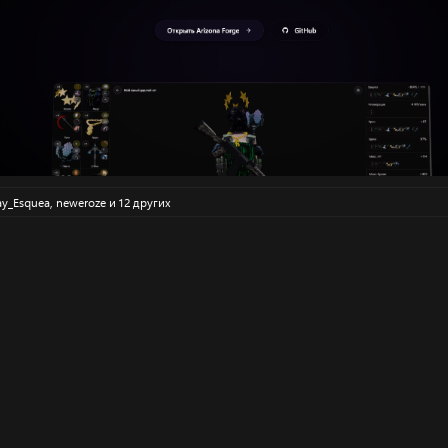
ay_Esquea
,
neweroze
и 12 других