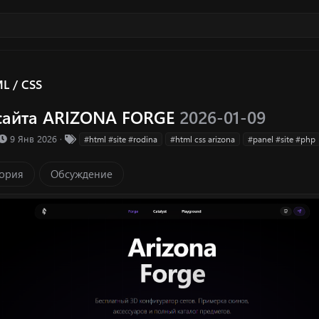
L / CSS
сайта ARIZONA FORGE
2026-01-09
ка ресурса
Д
Т
9 Янв 2026
#html #site #rodina
#html css arizona
#panel #site #php
а
е
т
г
ория
Обсуждение
а
и
с
о
з
д
а
н
и
я