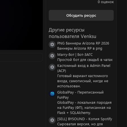
.
0 оценок
0
0
з
Обсудить ресурс
в
ё
з
Другие ресурсы
д
пользователя Venksu
PNG Баннеры Arizona RP 2026
Иконка ресурса
Баннеры Arizona RP в png
Marry-Бот | Бот-ЗАГС
Иконка ресурса
Простой бот для свадьб в чатах
Кастомный вход в Admin Panel
Иконка ресурса
(ACP)
Готовый вариант кастомного
входа, самописный, нигде не
использован.
GlobalPay - Переписанный
FunPay
GlobalPay - локальная пародия
на FunPay (ФП), написанная на
Flask + SQLAlchemy.
[SELL] BYSOUND - Копия Spotify
Иконка ресурса
Сыроватая версия, но для