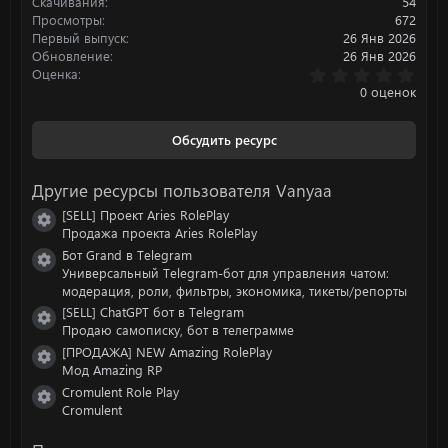
:
Скачивания
54
Просмотры
672
Первый выпуск
26 Янв 2026
Обновление
26 Янв 2026
0
Оценка
.
0 оценок
0
0
з
Обсудить ресурс
в
ё
з
Другие ресурсы пользователя Vanyaa
д
[SELL] Проект Aries RolePlay
Иконка ресурса
Продажа проекта Aries RolePlay
Бот Grand в Telegram
Иконка ресурса
Универсальный Telegram-бот для управления чатом:
модерация, роли, фильтры, экономика, тикеты/репорты
[SELL] ChatGPT бот в Telegram
Иконка ресурса
Продаю самописку, бот в телеграмме
[ПРОДАЖА] NEW Amazing RolePlay
Иконка ресурса
Мод Amazing RP
Cromulent Role Play
Иконка ресурса
Cromulent