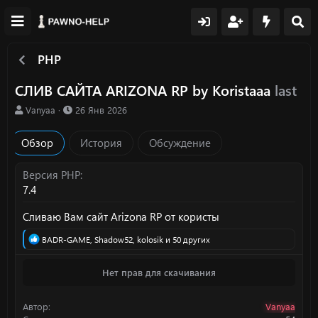
PHP
СЛИВ САЙТА ARIZONA RP by Koristaaa
last
А
Д
Vanyaa
26 Янв 2026
в
а
т
т
Обзор
История
Обсуждение
о
а
р
с
о
Версия PHP
з
7.4
д
а
Сливаю Вам сайт Arizona RP от користы
н
и
Р
BADR-GAME
,
Shadow52
,
kolosik
и 50 других
я
е
а
Нет прав для скачивания
к
ц
и
Автор
Vanyaa
и