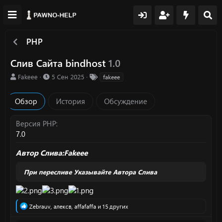
PHP
Слив Сайта bindhost
1.0
А
Д
Т
Fakeee
5 Сен 2025
fakeee
в
а
е
т
т
г
Обзор
История
Обсуждение
о
а
и
р
с
о
Версия PHP
з
7.0
д
а
Автор Слива:
Fakeee
н
и
При пересливе Указывайте Автора Слива
я
Р
Zebrauv
,
алексв
,
affafaffa
и 15 других
е
а