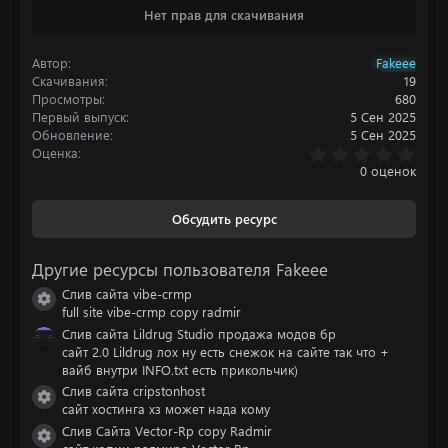
Нет прав для скачивания
к
ц
и
Автор
Fakeee
и
:
Скачивания
19
Просмотры
680
Первый выпуск
5 Сен 2025
Обновление
5 Сен 2025
0
Оценка
.
0 оценок
0
0
з
Обсудить ресурс
в
ё
з
Другие ресурсы пользователя Fakeee
д
Слив сайта vibe-crmp
Иконка ресурса
full site vibe-crmp copy radmir
Слив сайта Lildrug Studio продажа модов бр
сайт 2.0 Lildrug лох ну есть снежок на сайте так что +
вайб внутри INFO.txt есть прикольчик)
Слив сайта cripstonhost
Иконка ресурса
сайт хостинга хз может нада кому
Слив Сайта Vector-Rp copy Radmir
Иконка ресурса